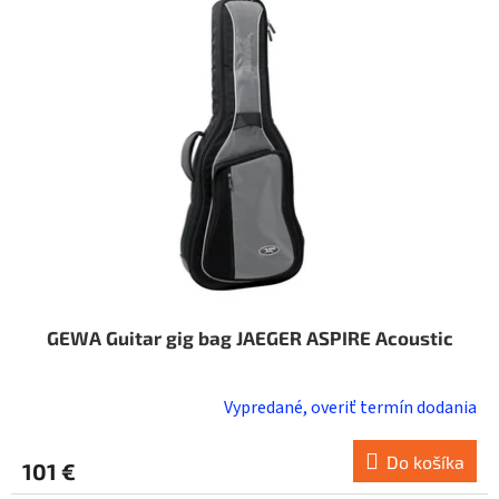
i
o
s
d
p
u
r
k
o
t
d
o
u
v
k
t
o
v
GEWA Guitar gig bag JAEGER ASPIRE Acoustic
Vypredané, overiť termín dodania
Do košíka
101 €