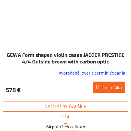
GEWA Form shaped violin cases JAEGER PRESTIGE
4/4 Outside brown with carbon optic
Vypredané, overiť termín dodania
Do košíka
578 €
NAČÍTAŤ 15 ĎALŠÍCH
S
1
4
t
O
r
60
položiek celkom
v
á