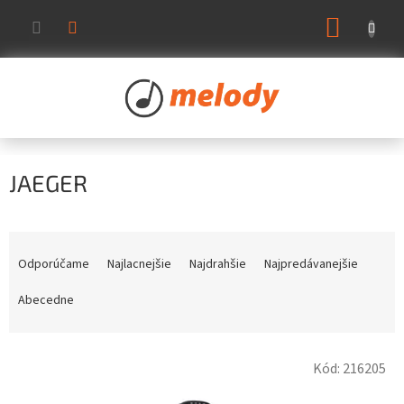
Prejsť
NÁKUP
na
KOŠÍK
obsah
JAEGER
R
a
Odporúčame
Najlacnejšie
Najdrahšie
Najpredávanejšie
d
e
Abecedne
n
i
V
e
Kód:
216205
ý
p
p
r