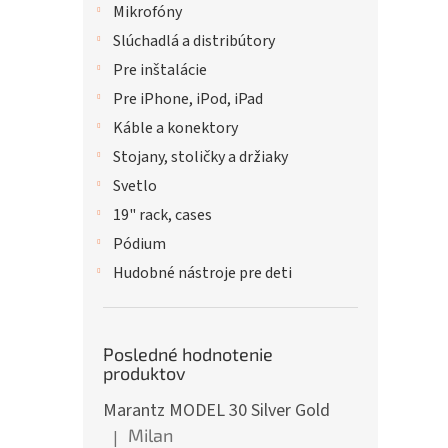
Mikrofóny
Slúchadlá a distribútory
Pre inštalácie
Pre iPhone, iPod, iPad
Káble a konektory
Stojany, stoličky a držiaky
Svetlo
19" rack, cases
Pódium
Hudobné nástroje pre deti
Posledné hodnotenie
produktov
Marantz MODEL 30 Silver Gold
Milan
|
Hodnotenie produktu je 5 z 5 hviezdičiek.