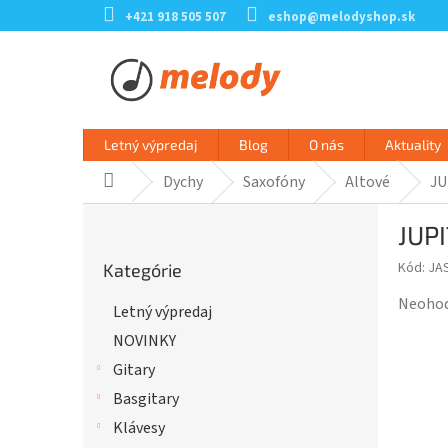
Prejsť
+421 918 505 507
eshop@melodyshop.sk
na
obsah
Letný výpredaj
Blog
O nás
Aktuality
Dychy
Saxofóny
Altové
JU
Domov
B
JUP
o
Preskočiť
č
Kód:
JA
Kategórie
kategórie
n
ý
Prieme
Neoho
Letný výpredaj
p
hodnot
NOVINKY
a
produk
n
je
Gitary
e
0,0
Basgitary
l
z
Klávesy
5