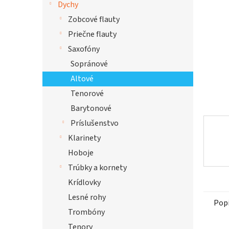
Dychy
hviezdi
Zobcové flauty
Priečne flauty
Saxofóny
Sopránové
Altové
Tenorové
Barytonové
Príslušenstvo
Klarinety
Hoboje
Trúbky a kornety
Krídlovky
Lesné rohy
Pop
Trombóny
Tenory