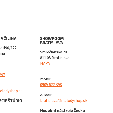
A ŽILINA
SHOWROOM
BRATISLAVA
a 490/122
Smrečianska 20
ina
811 05 Bratislava
MAPA
297
mobil:
0905 622 898
elodyshop.sk
e-mail:
bratislava@melodyshop.sk
CIE ŠTÚDIO
Hudební nástroje Česko