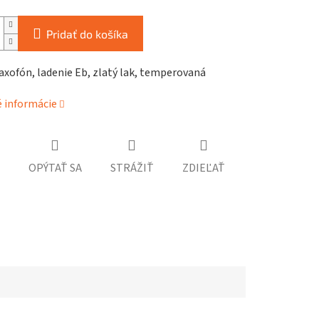
Pridať do košíka
axofón, ladenie Eb, zlatý lak, temperovaná
é informácie
OPÝTAŤ SA
STRÁŽIŤ
ZDIEĽAŤ