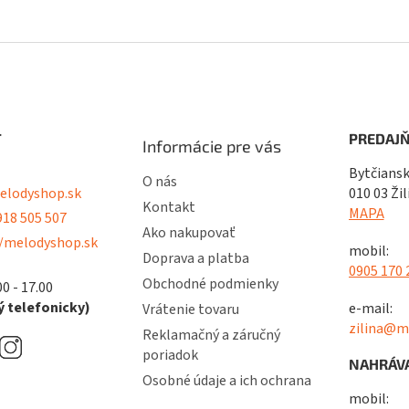
T
PREDAJŇ
Informácie pre vás
Bytčiansk
O nás
lodyshop.sk
010 03 Žil
Kontakt
MAPA
18 505 507
Ako nakupovať
/melodyshop.sk
mobil:
Doprava a platba
0905 170 
Obchodné podmienky
00 - 17.00
 telefonicky)
e-mail:
Vrátenie tovaru
zilina@m
Reklamačný a záručný
poriadok
NAHRÁVA
Osobné údaje a ich ochrana
mobil: