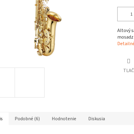
čiek.
Altový s
mosadz
Detailn
TLAČ
is
Podobné (6)
Hodnotenie
Diskusia