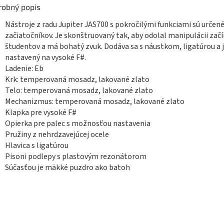
robný popis
Nástroje z radu Jupiter JAS700 s pokročilými funkciami sú určené
začiatočníkov. Je skonštruovaný tak, aby odolal manipulácii začí
študentov a má bohatý zvuk. Dodáva sa s náustkom, ligatúrou a 
nastavený na vysoké F#.
Ladenie: Eb
Krk: temperovaná mosadz, lakované zlato
Telo: temperovaná mosadz, lakované zlato
Mechanizmus: temperovaná mosadz, lakované zlato
Klapka pre vysoké F#
Opierka pre palec s možnosťou nastavenia
Pružiny z nehrdzavejúcej ocele
Hlavica s ligatúrou
Pisoni podlepy s plastovým rezonátorom
Súčasťou je mäkké puzdro ako batoh