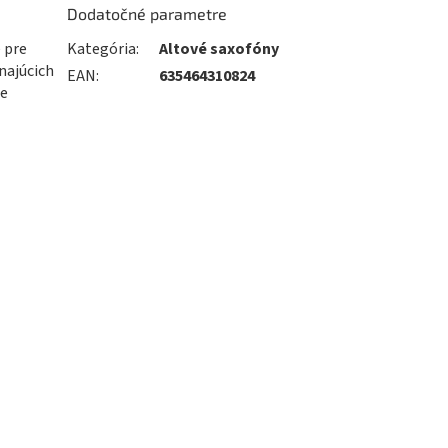
Dodatočné parametre
 pre
Kategória
:
Altové saxofóny
najúcich
EAN
:
635464310824
je