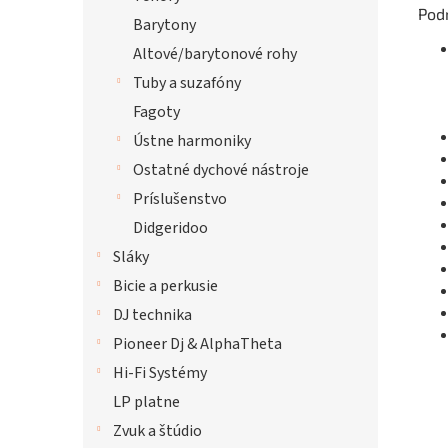
Pod
Barytony
Altové/barytonové rohy
Tuby a suzafóny
Fagoty
Ústne harmoniky
Ostatné dychové nástroje
Príslušenstvo
Didgeridoo
Sláky
Bicie a perkusie
DJ technika
Pioneer Dj & AlphaTheta
Hi-Fi Systémy
LP platne
Zvuk a štúdio