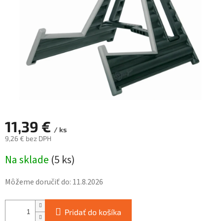
hviezdičiek.
11,39 €
/ ks
9,26 € bez DPH
Jednotková
Na sklade
(
5 ks
)
cena:
Môžeme doručiť do:
11.8.2026
Pridať do košíka