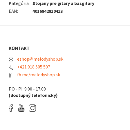
Kategória
:
Stojany pre gitary a basgitary
EAN
:
4016842810413
Z
á
p
ä
KONTAKT
t
eshop@melodyshop.sk
i
e
+421 918 505 507
fb.me/melodyshop.sk
PO - PI: 9.00 - 17.00
(dostupný telefonicky)