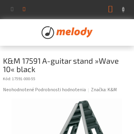
Prejsť
NÁKUP
na
KOŠÍK
obsah
K&M 17591 A-guitar stand »Wave
10« black
Kód:
17591-000-55
Priemerné
Neohodnotené
Podrobnosti hodnotenia
Značka:
K&M
hodnotenie
produktu
je
0,0
z
5