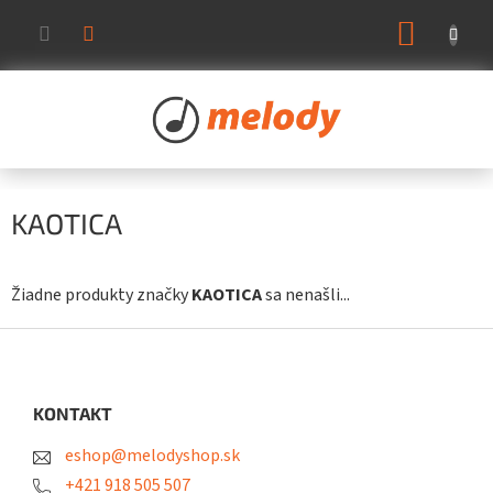
Prejsť
NÁKUP
na
KOŠÍK
obsah
KAOTICA
Žiadne produkty značky
KAOTICA
sa nenašli...
Z
á
p
ä
KONTAKT
t
eshop@melodyshop.sk
i
e
+421 918 505 507