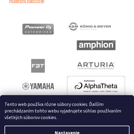
Hudební nástroje
Tento web používa rôzne súbory cookies. Ďalším
prechádzaním tohto webu vyjadrujete súhlas používaním
všetkých súborov cookies.
Vytvoril Shoptet
Nastavenie