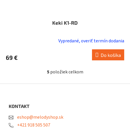
Keki K1-RD
Vypredané, overiť termín dodania
Do košíka
69 €
5
položiek celkom
O
v
l
Z
á
á
d
p
a
ä
KONTAKT
c
t
i
eshop@melodyshop.sk
i
e
p
e
+421 918 505 507
r