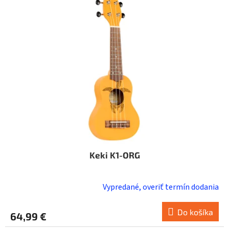
i
o
s
d
p
u
r
k
o
t
d
o
u
v
k
t
o
v
Keki K1-ORG
Vypredané, overiť termín dodania
Do košíka
64,99 €