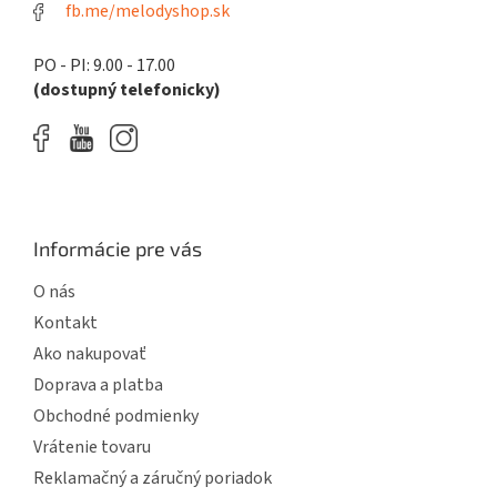
fb.me/melodyshop.sk
v
k
y
PO - PI: 9.00 - 17.00
v
(dostupný telefonicky)
ý
p
i
s
u
Informácie pre vás
O nás
Kontakt
Ako nakupovať
Doprava a platba
Obchodné podmienky
Vrátenie tovaru
Reklamačný a záručný poriadok