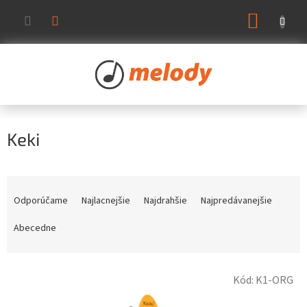
Prejsť
NÁKUP
na
KOŠÍK
obsah
Keki
R
a
Odporúčame
Najlacnejšie
Najdrahšie
Najpredávanejšie
d
e
Abecedne
n
i
V
e
Kód:
K1-ORG
ý
p
p
r