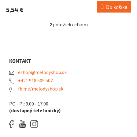
Do košíka
5,54 €
2
položiek celkom
O
v
l
Z
á
á
d
p
a
ä
KONTAKT
c
t
i
eshop@melodyshop.sk
i
e
p
e
+421 918 505 507
r
fb.me/melodyshop.sk
v
k
y
PO - PI: 9.00 - 17.00
v
(dostupný telefonicky)
ý
p
i
s