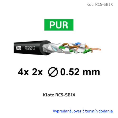
Kód:
RC5-SB1X
Klotz RC5-SB1X
Vypredané, overiť termín dodania