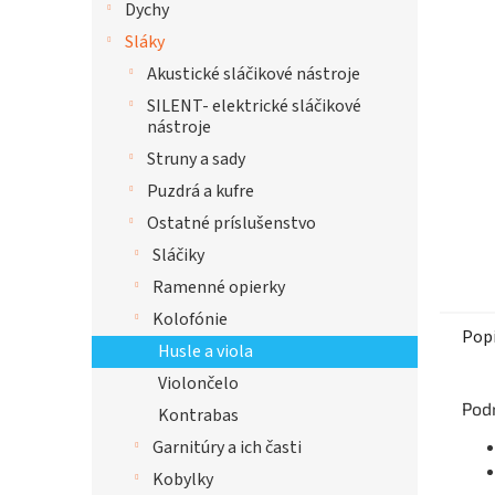
Dychy
hviezdi
Sláky
Akustické sláčikové nástroje
SILENT- elektrické sláčikové
nástroje
Struny a sady
Puzdrá a kufre
Ostatné príslušenstvo
Sláčiky
Ramenné opierky
Kolofónie
Pop
Husle a viola
Violončelo
Pod
Kontrabas
Garnitúry a ich časti
Kobylky