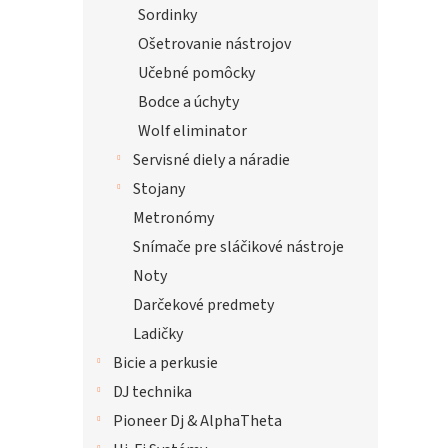
Sordinky
Ošetrovanie nástrojov
Učebné pomôcky
Bodce a úchyty
Wolf eliminator
Servisné diely a náradie
Stojany
Metronómy
Snímače pre sláčikové nástroje
Noty
Darčekové predmety
Ladičky
Bicie a perkusie
DJ technika
Pioneer Dj & AlphaTheta