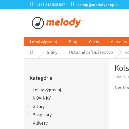
Prejsť
+421 918 505 507
eshop@melodyshop.sk
na
obsah
Letný výpredaj
Blog
O nás
Aktuality
Sláky
Ostatné príslušenstvo
Ko
Domov
B
Kols
o
Preskočiť
č
Kód:
90
Kategórie
kategórie
n
ý
Prieme
Neoho
Letný výpredaj
p
hodnot
NOVINKY
a
produk
n
je
Gitary
e
0,0
Basgitary
l
z
Klávesy
5