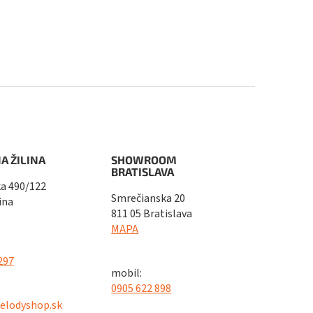
A ŽILINA
SHOWROOM
BRATISLAVA
a 490/122
Smrečianska 20
ina
811 05 Bratislava
MAPA
297
mobil:
0905 622 898
elodyshop.sk