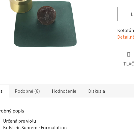
čiek.
Kolofóni
Detailn
TLAČ
is
Podobné (6)
Hodnotenie
Diskusia
robný popis
Určená pre violu
Kolstein Supreme Formulation