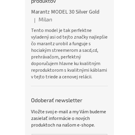
produktov
Marantz MODEL 30 Silver Gold
Milan
|
Hodnotenie produktu je 5 z 5 hviezdičiek.
Tento model je tak perfektne
vyladený asi od tejto značky najlepšie
čo marantz urobil a funguje s
hociakým streemerom a sacd,cd,
prehrávačom, perfektný
doporučujem hlavne ku kvalitným
reproduktorom s kvalitnými káblami
v tejto triede a cenovej relácii.
Odoberať newsletter
Vložte svoj e-mail a my Vám budeme
zasielať informácie o nových
produktoch na našom e-shope.