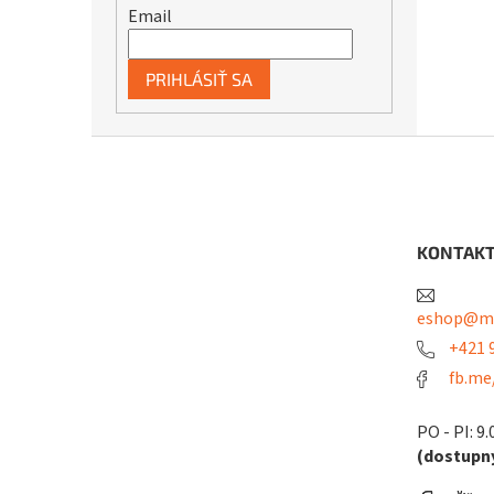
Email
PRIHLÁSIŤ SA
Z
á
p
ä
t
KONTAK
i
e
eshop@me
+421 9
fb.me
PO - PI: 9.
(dostupný