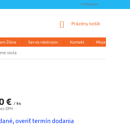
Prihlásenie
NÁKUPNÝ
Prázdny košík
KOŠÍK
m Žilina
Servis nástrojov
Kontakt
Moja objednávka
me viola
50 €
/ ks
bez DPH
ová
dané, overiť termín dodania