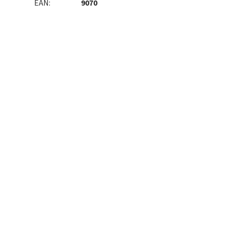
EAN
:
9070