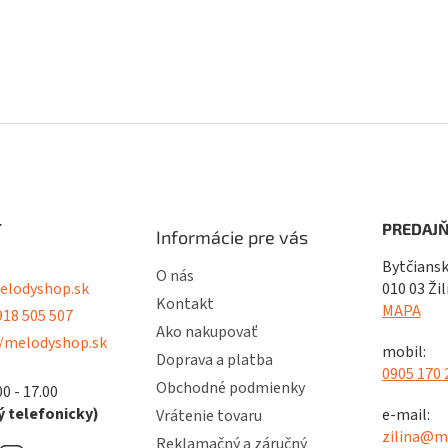
T
PREDAJŇ
Informácie pre vás
Bytčiansk
O nás
lodyshop.sk
010 03 Žil
Kontakt
MAPA
18 505 507
Ako nakupovať
/melodyshop.sk
mobil:
Doprava a platba
0905 170 
Obchodné podmienky
00 - 17.00
 telefonicky)
e-mail:
Vrátenie tovaru
zilina@m
Reklamačný a záručný