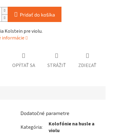
Pridať do košíka
a Kolstein pre violu.
é informácie
OPÝTAŤ SA
STRÁŽIŤ
ZDIEĽAŤ
Dodatočné parametre
Kolofónie na husle a
Kategória
:
violu