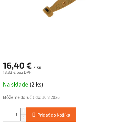
16,40 €
/ ks
13,33 € bez DPH
Jednotková
Na sklade
(
2 ks
)
cena:
Môžeme doručiť do:
10.8.2026
Pridať do košíka