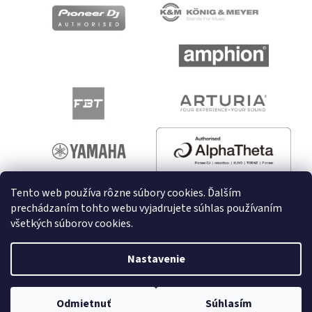
Tento web používa rôzne súbory cookies. Ďalším
prechádzaním tohto webu vyjadrujete súhlas používaním
všetkých súborov cookies.
Vytvoril Shoptet
Nastavenie
Copyright 2026
melodyshop.sk
. Všetky práva vyhradené.
Odmietnuť
Súhlasím
Upraviť nastavenie cookies