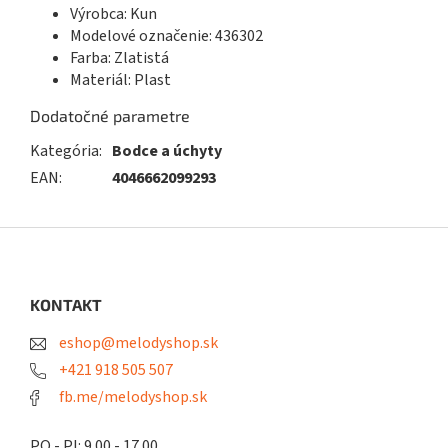
Výrobca: Kun
Modelové označenie: 436302
Farba: Zlatistá
Materiál: Plast
Dodatočné parametre
Kategória
:
Bodce a úchyty
EAN
:
4046662099293
Z
á
p
ä
KONTAKT
t
eshop@melodyshop.sk
i
e
+421 918 505 507
fb.me/melodyshop.sk
PO - PI: 9.00 - 17.00