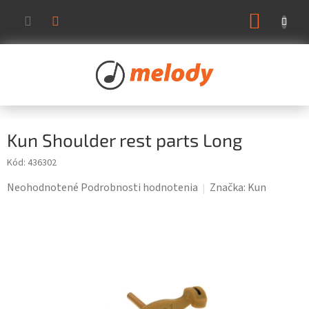
Prejsť
NÁKUP
na
KOŠÍK
obsah
Kun Shoulder rest parts Long
Kód:
436302
Priemerné
Neohodnotené
Podrobnosti hodnotenia
Značka:
Kun
hodnotenie
produktu
je
0,0
z
5
hviezdičiek.