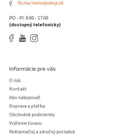
fb.me/melodyshop.sk
v
k
y
PO - PI: 9.00 - 17.00
v
(dostupný telefonicky)
ý
p
i
s
u
Informácie pre vás
O nás
Kontakt
Ako nakupovať
Doprava a platba
Obchodné podmienky
Vrátenie tovaru
Reklamačný a záručný poriadok