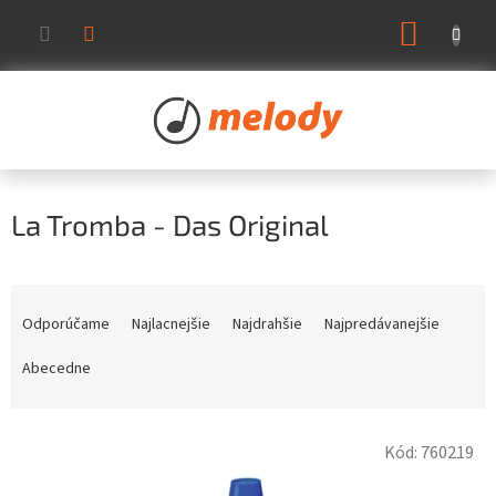
Prejsť
NÁKUP
na
KOŠÍK
obsah
La Tromba - Das Original
R
a
Odporúčame
Najlacnejšie
Najdrahšie
Najpredávanejšie
d
e
Abecedne
n
i
V
e
Kód:
760219
ý
p
p
r