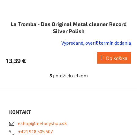
La Tromba - Das Original Metal cleaner Record
Silver Polish
Vypredané, overiť termín dodania
Do košíka
13,39 €
5
položiek celkom
O
v
l
Z
á
á
d
p
a
ä
KONTAKT
c
t
i
eshop@melodyshop.sk
i
e
p
e
+421 918 505 507
r