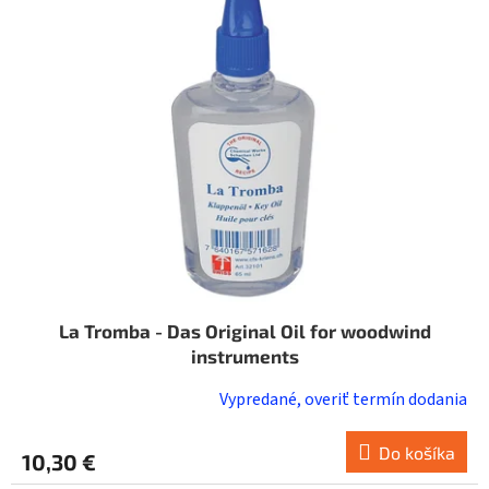
i
o
s
d
p
u
r
k
o
t
d
o
u
v
k
t
o
v
La Tromba - Das Original Oil for woodwind
instruments
Vypredané, overiť termín dodania
Do košíka
10,30 €