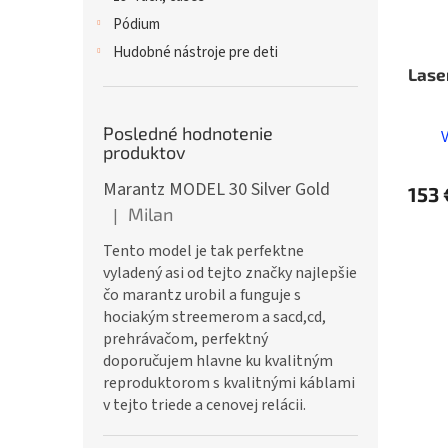
Pódium
Hudobné nástroje pre deti
Lase
Posledné hodnotenie
produktov
Marantz MODEL 30 Silver Gold
153 
Milan
|
Hodnotenie produktu je 5 z 5 hviezdičiek.
Tento model je tak perfektne
vyladený asi od tejto značky najlepšie
čo marantz urobil a funguje s
hociakým streemerom a sacd,cd,
prehrávačom, perfektný
doporučujem hlavne ku kvalitným
reproduktorom s kvalitnými káblami
v tejto triede a cenovej relácii.