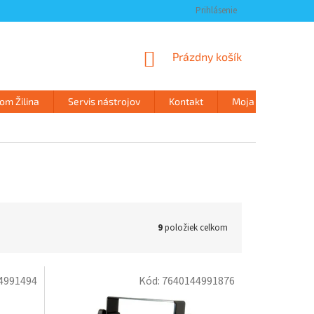
Prihlásenie
NÁKUPNÝ
Prázdny košík
KOŠÍK
m Žilina
Servis nástrojov
Kontakt
Moja objednávka
9
položiek celkom
4991494
Kód:
7640144991876