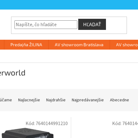
HĽADAŤ
Predajňa ŽILINA
AV showroom Bratislava
AV showroo
erworld
účame
Najlacnejšie
Najdrahšie
Najpredávanejšie
Abecedne
Kód:
7640144991210
Kód:
764014