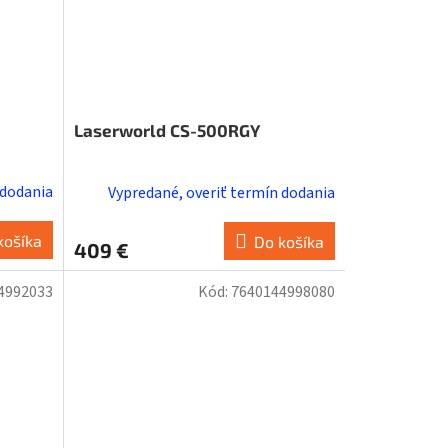
Laserworld CS-500RGY
 dodania
Vypredané, overiť termín dodania
košíka
Do košíka
409 €
4992033
Kód:
7640144998080