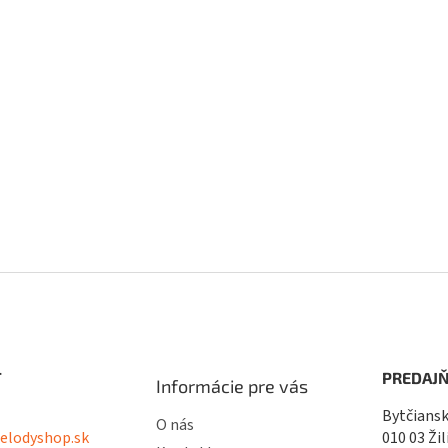
v
k
y
v
ý
p
i
s
u
T
PREDAJŇ
Informácie pre vás
Bytčiansk
O nás
lodyshop.sk
010 03 Žil