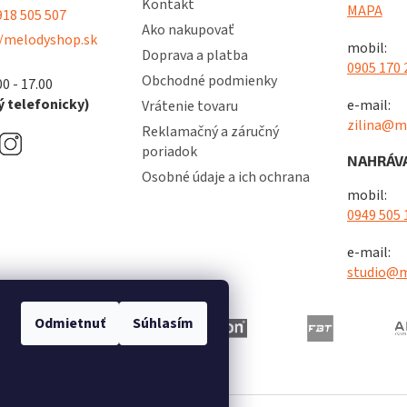
Kontakt
MAPA
18 505 507
Ako nakupovať
/melodyshop.sk
mobil:
Doprava a platba
0905 170 
Obchodné podmienky
00 - 17.00
 telefonicky)
e-mail:
Vrátenie tovaru
zilina@m
Reklamačný a záručný
poriadok
NAHRÁVA
Osobné údaje a ich ochrana
mobil:
0949 505 
e-mail:
studio@m
Odmietnuť
Súhlasím