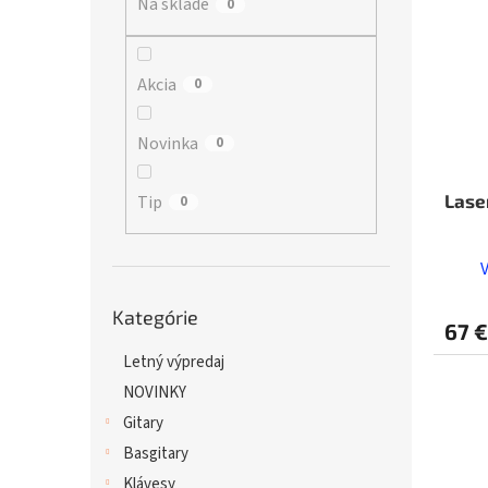
Na sklade
p
0
i
r
s
o
p
d
r
Akcia
0
u
o
k
d
Novinka
0
t
u
o
k
v
t
Lase
Tip
0
o
v
Preskočiť
Kategórie
kategórie
67 €
Letný výpredaj
NOVINKY
Gitary
Basgitary
Klávesy