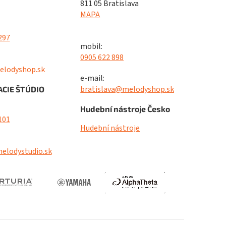
811 05 Bratislava
MAPA
297
mobil:
0905 622 898
elodyshop.sk
e-mail:
bratislava@melodyshop.sk
CIE ŠTÚDIO
Hudební nástroje Česko
101
Hudební nástroje
elodystudio.sk