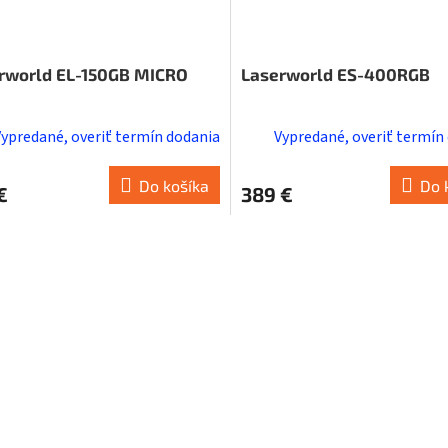
rworld EL-150GB MICRO
Laserworld ES-400RGB
Vypredané, overiť termín dodania
Vypredané, overiť termín
Do košíka
Do 
€
389 €
O
v
l
á
d
a
c
i
e
p
r