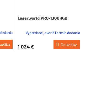
Laserworld PRO-1300RGB
 dodania
Vypredané, overiť termín dodania
košíka
Do košíka
1 024 €