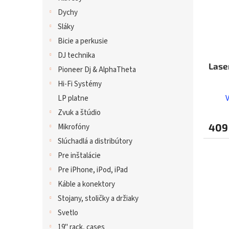
Dychy
Sláky
Bicie a perkusie
DJ technika
Lase
Pioneer Dj & AlphaTheta
Hi-Fi Systémy
LP platne
Zvuk a štúdio
409
Mikrofóny
Slúchadlá a distribútory
Pre inštalácie
Pre iPhone, iPod, iPad
Káble a konektory
Stojany, stoličky a držiaky
Svetlo
19" rack, cases