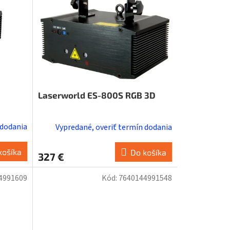
Laserworld ES-800S RGB 3D
 dodania
Vypredané, overiť termín dodania
košíka
Do košíka
327 €
4991609
Kód:
7640144991548