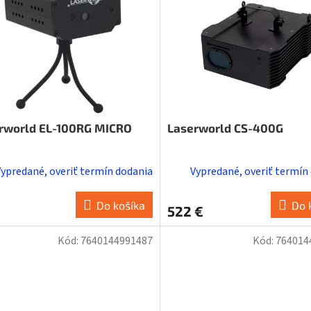
rworld EL-100RG MICRO
Laserworld CS-400G
Vypredané, overiť termín dodania
Vypredané, overiť termín
Do košíka
Do 
522 €
Kód:
7640144991487
Kód:
764014