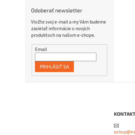
Odoberať newsletter
Vložte svoj e-mail a my Vám budeme
zasielať informácie o nových
produktoch na našom e-shope.
Email
PRIHLÁSIŤ SA
Z
á
p
ä
t
KONTAK
i
e
eshop@me