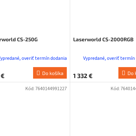
rworld CS-250G
Laserworld CS-2000RGB
Vypredané, overiť termín dodania
Vypredané, overiť termín
Do košíka
Do 
 €
1 332 €
Kód:
7640144991227
Kód:
764014