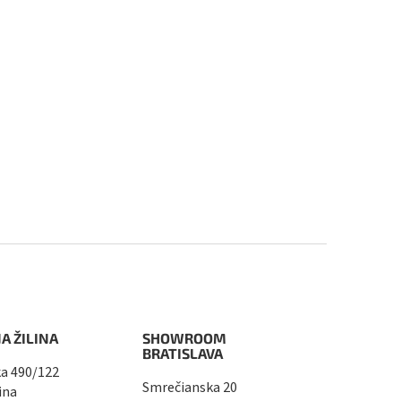
A ŽILINA
SHOWROOM
BRATISLAVA
a 490/122
Smrečianska 20
ina