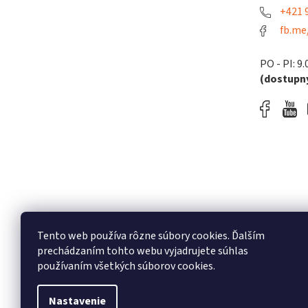
+421 9
fb.me
PO - PI: 9.
(dostupný
Tento web používa rôzne súbory cookies. Ďalším
prechádzaním tohto webu vyjadrujete súhlas
používaním všetkých súborov cookies.
Nastavenie