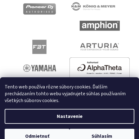
Tento web používa rôzne súbory cookies. Ďalším
prechádzaním tohto webu vyjadrujete súhlas používaním
všetkých súborov cookies.
Vytvoril Shoptet
Nastavenie
Copyright 2026
melodyshop.sk
. Všetky práva vyhradené.
Odmietnuť
Súhlasím
Upraviť nastavenie cookies