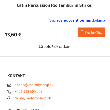
Latin Percussion Rio Tamburim Striker
Vypredané, overiť termín dodania
Priemerné
hodnotenie
produktu
Do košíka
13,60 €
je
2,0
12
položiek celkom
z
O
v
5
l
Z
hviezdičiek.
á
á
d
p
a
ä
KONTAKT
c
t
i
eshop@melodyshop.sk
i
e
p
e
+421 918 505 507
r
fb.me/melodyshop.sk
v
k
y