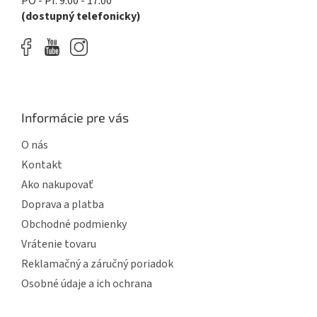
PO - PI: 9.00 - 17.00
v
(dostupný telefonicky)
ý
p
i
s
u
Informácie pre vás
O nás
Kontakt
Ako nakupovať
Doprava a platba
Obchodné podmienky
Vrátenie tovaru
Reklamačný a záručný poriadok
Osobné údaje a ich ochrana