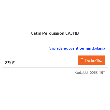
Latin Percussion LP311B
Vypredané, overiť termín dodania
Priemerné
hodnotenie
produktu
Do košíka
29 €
je
5,0
Kód:
555-0068-197
z
5
hviezdičiek.