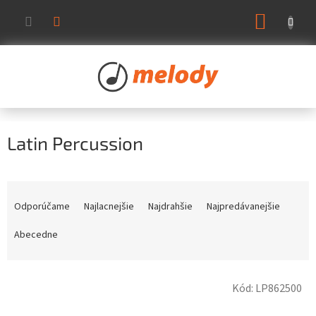
Prejsť
NÁKUP
na
KOŠÍK
obsah
Latin Percussion
R
a
Odporúčame
Najlacnejšie
Najdrahšie
Najpredávanejšie
d
e
Abecedne
n
i
V
e
Kód:
LP862500
ý
p
p
r