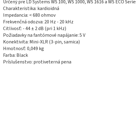
Určený pre LD Systems WS 100, WS 1000, WS 1616 a WS ECO Serie
Charakteristika: kardioidná
Impedancia: < 680 ohmov
Frekvenčná odozva: 20 Hz - 20 kHz
Citlivosť: - 44 ± 2 dB (pri 1 kHz)
Požiadavky na fantómové napájanie: 5 V
Konektivita:
Mini-XLR (3-pin, samica)
Hmotnosť: 0,049 kg
Farba: Black
Príslušenstvo: protiveterná pena