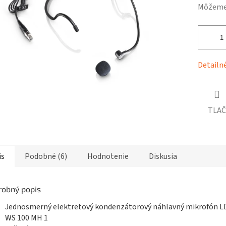
čiek.
Môžeme 
Detailn
TLAČ
is
Podobné (6)
Hodnotenie
Diskusia
robný popis
Jednosmerný elektretový kondenzátorový náhlavný mikrofón L
WS 100 MH 1