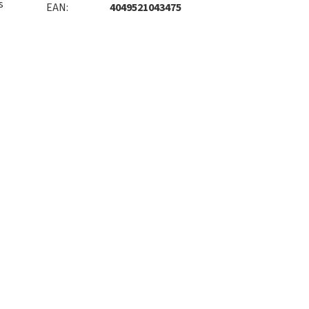
s
EAN
:
4049521043475