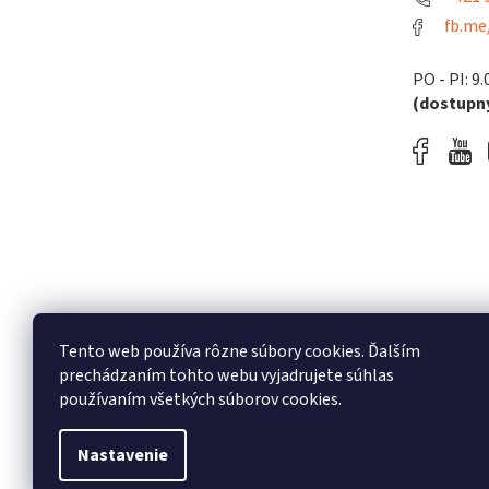
fb.me
PO - PI: 9.
(dostupný
Tento web používa rôzne súbory cookies. Ďalším
prechádzaním tohto webu vyjadrujete súhlas
používaním všetkých súborov cookies.
Nastavenie