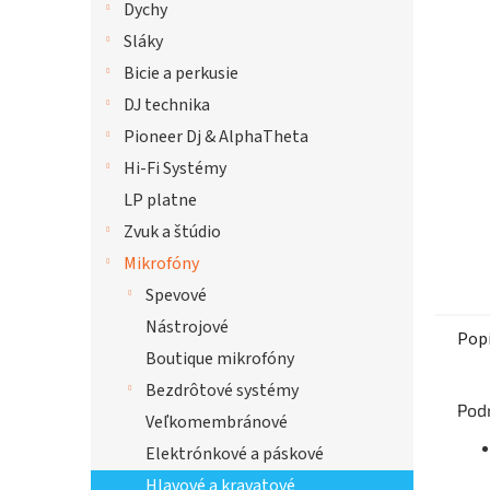
Dychy
hviezdi
Sláky
Bicie a perkusie
DJ technika
Pioneer Dj & AlphaTheta
Hi-Fi Systémy
LP platne
Zvuk a štúdio
Mikrofóny
Spevové
Nástrojové
Pop
Boutique mikrofóny
Bezdrôtové systémy
Pod
Veľkomembránové
Elektrónkové a páskové
Hlavové a kravatové