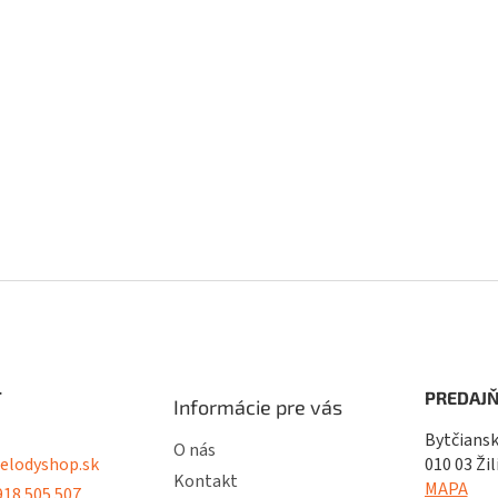
T
PREDAJŇ
Informácie pre vás
Bytčiansk
O nás
lodyshop.sk
010 03 Žil
Kontakt
MAPA
18 505 507