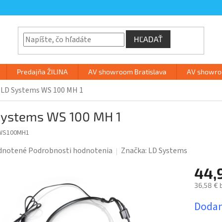
HĽADAŤ
Predajňa ŽILINA
AV showroom Bratislava
AV showroo
LD Systems WS 100 MH 1
Systems WS 100 MH 1
WS100MH1
rné
dnotené
Podrobnosti hodnotenia
Značka:
LD Systems
enie
44,
tu
36,58 € 
Jednotk
Dodani
cena: