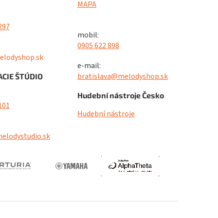
MAPA
297
mobil:
0905 622 898
elodyshop.sk
e-mail:
bratislava@melodyshop.sk
CIE ŠTÚDIO
Hudební nástroje Česko
101
Hudební nástroje
elodystudio.sk