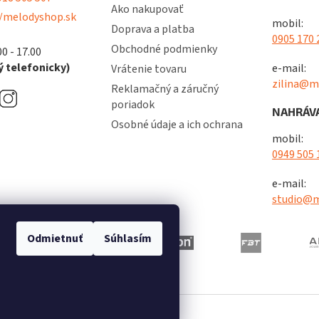
Ako nakupovať
/melodyshop.sk
mobil:
Doprava a platba
0905 170 
Obchodné podmienky
00 - 17.00
 telefonicky)
e-mail:
Vrátenie tovaru
zilina@m
Reklamačný a záručný
poriadok
NAHRÁVA
Osobné údaje a ich ochrana
mobil:
0949 505 
e-mail:
studio@m
Odmietnuť
Súhlasím