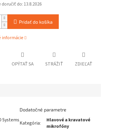
doručiť do:
13.8.2026
Pridať do košíka
é informácie
OPÝTAŤ SA
STRÁŽIŤ
ZDIEĽAŤ
Dodatočné parametre
D Systems
Hlavové a kravatové
Kategória
:
mikrofóny