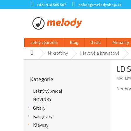
Prejsť
+421 918 505 507
eshop@melodyshop.sk
na
obsah
Letný výpredaj
Blog
O nás
Aktuality
Mikrofóny
Hlavové a kravatové
Domov
B
LD 
o
Preskočiť
č
Kód:
LD
Kategórie
kategórie
n
ý
Prieme
Neoho
Letný výpredaj
p
hodnot
NOVINKY
a
produk
n
je
Gitary
e
0,0
Basgitary
l
z
Klávesy
5