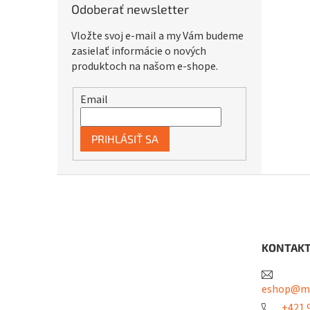
Odoberať newsletter
Vložte svoj e-mail a my Vám budeme
zasielať informácie o nových
produktoch na našom e-shope.
Email
PRIHLÁSIŤ SA
Z
á
p
ä
t
KONTAK
i
e
eshop@me
+421 9