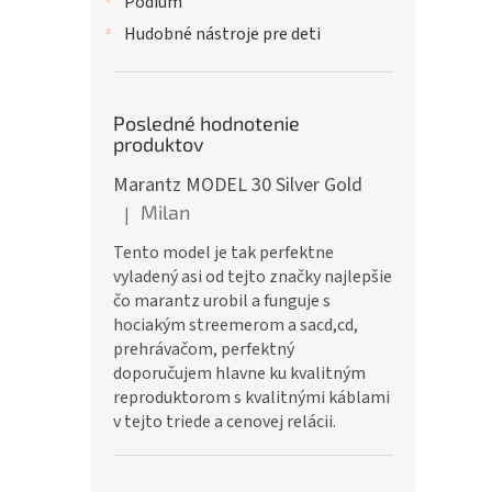
Pódium
Hudobné nástroje pre deti
Posledné hodnotenie
produktov
Marantz MODEL 30 Silver Gold
Milan
|
Hodnotenie produktu je 5 z 5 hviezdičiek.
Tento model je tak perfektne
vyladený asi od tejto značky najlepšie
čo marantz urobil a funguje s
hociakým streemerom a sacd,cd,
prehrávačom, perfektný
doporučujem hlavne ku kvalitným
reproduktorom s kvalitnými káblami
v tejto triede a cenovej relácii.