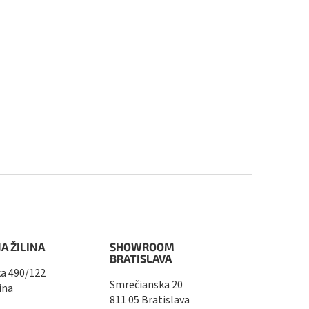
A ŽILINA
SHOWROOM
BRATISLAVA
a 490/122
Smrečianska 20
ina
811 05 Bratislava