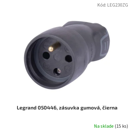
Kód:
LEG230ZG
Legrand 050446, zásuvka gumová, čierna
Na sklade
(
15 ks
)