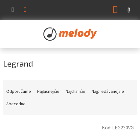
Prejsť
NÁKUP
na
KOŠÍK
obsah
Legrand
R
a
Odporúčame
Najlacnejšie
Najdrahšie
Najpredávanejšie
d
e
Abecedne
n
i
V
e
Kód:
LEG230VG
ý
p
p
r