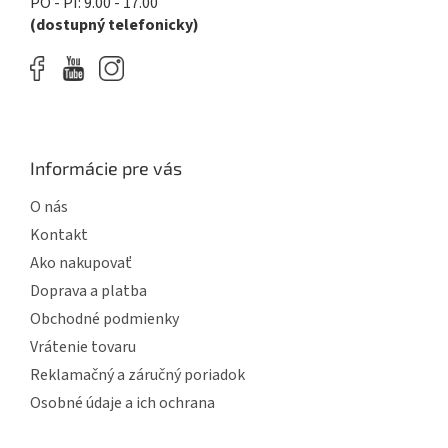
PO - PI: 9.00 - 17.00
v
(dostupný telefonicky)
ý
p
i
s
u
Informácie pre vás
O nás
Kontakt
Ako nakupovať
Doprava a platba
Obchodné podmienky
Vrátenie tovaru
Reklamačný a záručný poriadok
Osobné údaje a ich ochrana