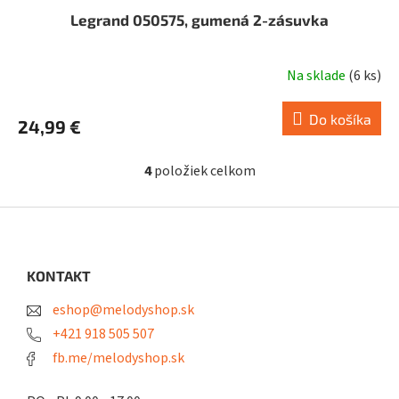
Legrand 050575, gumená 2-zásuvka
Na sklade
(
6 ks
)
Do košíka
24,99 €
4
položiek celkom
O
v
l
Z
á
á
d
p
a
ä
KONTAKT
c
t
i
eshop@melodyshop.sk
i
e
p
e
+421 918 505 507
r
fb.me/melodyshop.sk
v
k
y