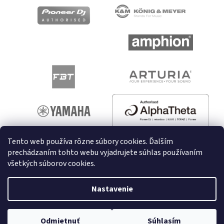
Tento web používa rôzne súbory cookies. Ďalším
prechádzaním tohto webu vyjadrujete súhlas používaním
všetkých súborov cookies.
Vytvoril Shoptet
Nastavenie
Copyright 2026
melodyshop.sk
. Všetky práva vyhradené.
Upraviť nastavenie cookies
Odmietnuť
Súhlasím