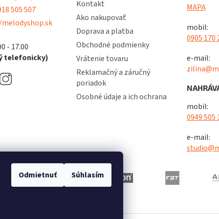
Kontakt
MAPA
18 505 507
Ako nakupovať
/melodyshop.sk
mobil:
Doprava a platba
0905 170 
Obchodné podmienky
00 - 17.00
 telefonicky)
e-mail:
Vrátenie tovaru
zilina@m
Reklamačný a záručný
poriadok
NAHRÁVA
Osobné údaje a ich ochrana
mobil:
0949 505 
e-mail:
studio@m
Odmietnuť
Súhlasím