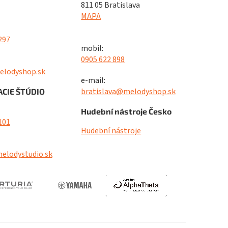
811 05 Bratislava
MAPA
297
mobil:
0905 622 898
elodyshop.sk
e-mail:
bratislava@melodyshop.sk
CIE ŠTÚDIO
Hudební nástroje Česko
101
Hudební nástroje
elodystudio.sk