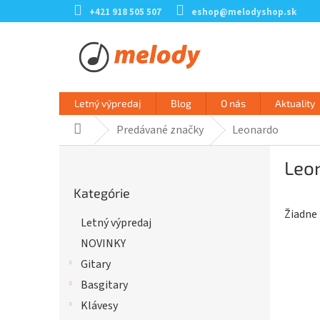
Prejsť
+421 918 505 507
eshop@melodyshop.sk
na
obsah
Letný výpredaj
Blog
O nás
Aktuality
Predávané značky
Leonardo
Domov
B
Leo
o
Preskočiť
č
Kategórie
kategórie
n
Žiadne
ý
Letný výpredaj
p
NOVINKY
a
n
Gitary
e
Basgitary
l
Klávesy