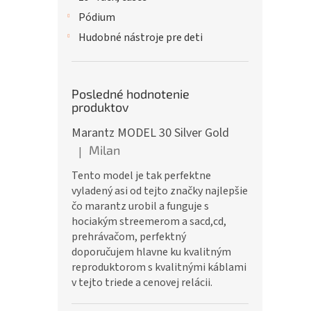
Pódium
Hudobné nástroje pre deti
Posledné hodnotenie
produktov
Marantz MODEL 30 Silver Gold
Milan
|
Hodnotenie produktu je 5 z 5 hviezdičiek.
Tento model je tak perfektne
vyladený asi od tejto značky najlepšie
čo marantz urobil a funguje s
hociakým streemerom a sacd,cd,
prehrávačom, perfektný
doporučujem hlavne ku kvalitným
reproduktorom s kvalitnými káblami
v tejto triede a cenovej relácii.