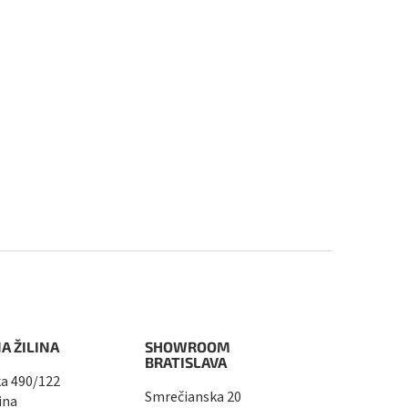
A ŽILINA
SHOWROOM
BRATISLAVA
a 490/122
Smrečianska 20
ina