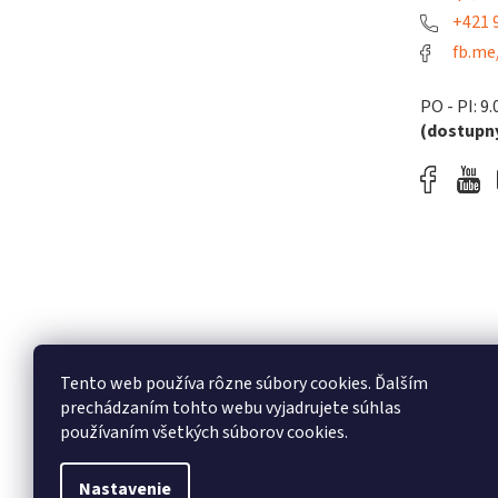
+421 9
fb.me
PO - PI: 9.
(dostupný
Tento web používa rôzne súbory cookies. Ďalším
prechádzaním tohto webu vyjadrujete súhlas
používaním všetkých súborov cookies.
Nastavenie