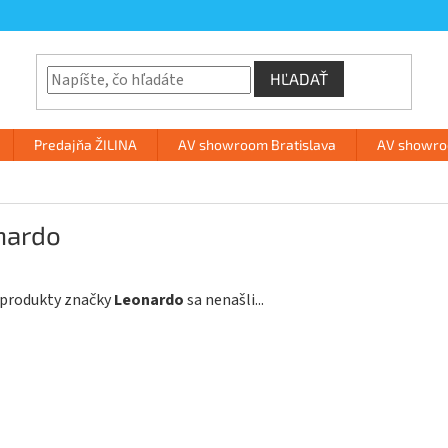
HĽADAŤ
Predajňa ŽILINA
AV showroom Bratislava
AV showroo
nardo
 produkty značky
Leonardo
sa nenašli...