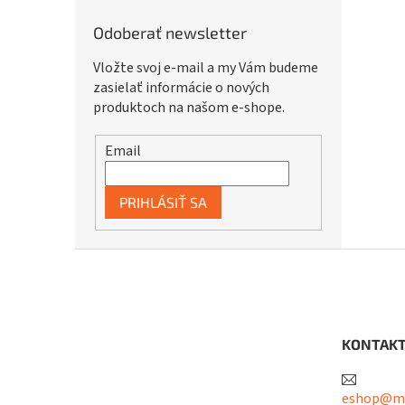
Odoberať newsletter
Vložte svoj e-mail a my Vám budeme
zasielať informácie o nových
produktoch na našom e-shope.
Email
PRIHLÁSIŤ SA
Z
á
p
ä
t
KONTAK
i
e
eshop@me