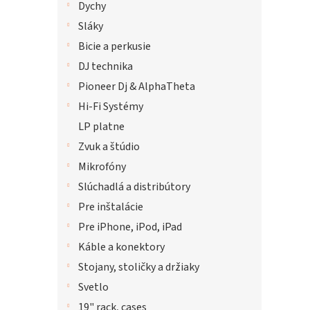
Dychy
Sláky
Bicie a perkusie
DJ technika
Pioneer Dj & AlphaTheta
Hi-Fi Systémy
LP platne
Zvuk a štúdio
Mikrofóny
Slúchadlá a distribútory
Pre inštalácie
Pre iPhone, iPod, iPad
Káble a konektory
Stojany, stoličky a držiaky
Svetlo
19" rack, cases