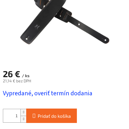
hviezdičiek.
26 €
/ ks
21,14 € bez DPH
Jednotková
Vypredané, overiť termín dodania
cena:
Pridať do košíka