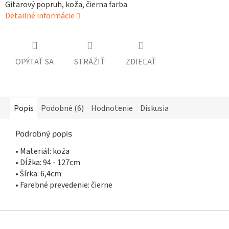
Gitarový popruh, koža, čierna farba.
Detailné informácie
OPÝTAŤ SA
STRÁŽIŤ
ZDIEĽAŤ
Popis
Podobné (6)
Hodnotenie
Diskusia
Podrobný popis
• Materiál: koža
• Dĺžka: 94 - 127cm
• Šírka: 6,4cm
• Farebné prevedenie: čierne
Z
á