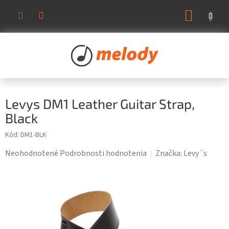
Prejsť
NÁKUP
na
KOŠÍK
obsah
Levys DM1 Leather Guitar Strap,
Black
Kód:
DM1-BLK
Priemerné
Neohodnotené
Podrobnosti hodnotenia
Značka:
Levy´s
hodnotenie
produktu
je
0,0
z
5