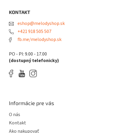
p
ä
KONTAKT
t
eshop@melodyshop.sk
i
e
+421 918 505 507
fb.me/melodyshop.sk
PO - PI: 9.00 - 17.00
(dostupný telefonicky)
Informácie pre vás
O nás
Kontakt
Ako nakupovať