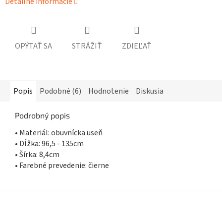
Detailné informácie
OPÝTAŤ SA
STRÁŽIŤ
ZDIEĽAŤ
Popis
Podobné (6)
Hodnotenie
Diskusia
Podrobný popis
• Materiál: obuvnícka useň
• Dĺžka: 96,5 - 135cm
• Šírka: 8,4cm
• Farebné prevedenie: čierne
Z
á
p