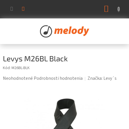
Prejsť
NÁKUP
na
KOŠÍK
obsah
Levys M26BL Black
Kód:
M26BL-BLK
Priemerné
Neohodnotené
Podrobnosti hodnotenia
Značka:
Levy´s
hodnotenie
produktu
je
0,0
z
5
hviezdičiek.