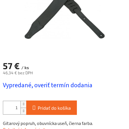
57 €
/ ks
46,34 € bez DPH
Jednotková
Vypredané, overiť termín dodania
cena:
Pridať do košíka
Gitarový popruh, obuvnícka useň, čierna farba.