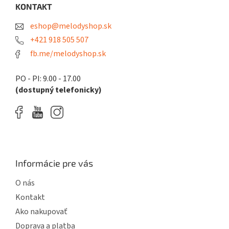
ä
KONTAKT
t
eshop@melodyshop.sk
i
e
+421 918 505 507
fb.me/melodyshop.sk
PO - PI: 9.00 - 17.00
(dostupný telefonicky)
Informácie pre vás
O nás
Kontakt
Ako nakupovať
Doprava a platba