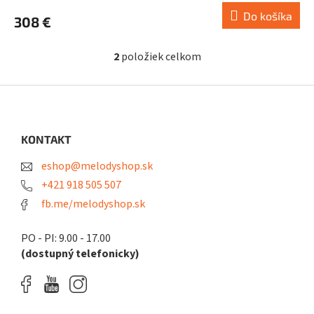
Do košíka
308 €
2
položiek celkom
O
v
l
Z
á
á
d
p
a
ä
KONTAKT
c
t
i
eshop@melodyshop.sk
i
e
p
e
+421 918 505 507
r
fb.me/melodyshop.sk
v
k
y
PO - PI: 9.00 - 17.00
v
(dostupný telefonicky)
ý
p
i
s