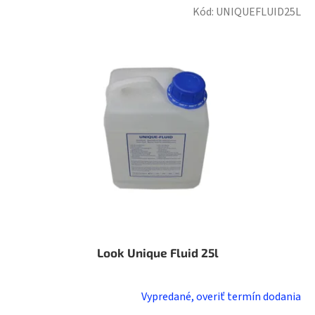
2,0
Kód:
UNIQUEFLUID25L
z
5
hviezdičiek.
Look Unique Fluid 25l
Vypredané, overiť termín dodania