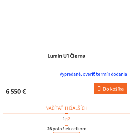
Lumin U1 Čierna
Vypredané, overiť termín dodania
Do košíka
6 550 €
NAČÍTAŤ 11 ĎALŠÍCH
S
1
2
t
O
r
26
položiek celkom
v
á