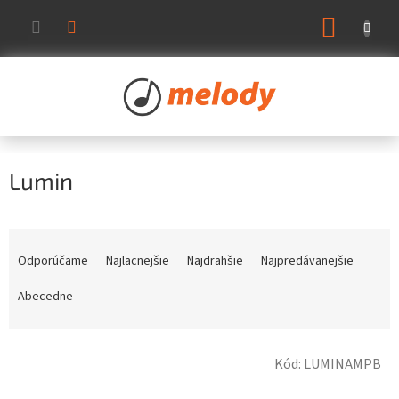
Prejsť
NÁKUP
na
KOŠÍK
obsah
Lumin
R
a
Odporúčame
Najlacnejšie
Najdrahšie
Najpredávanejšie
d
e
Abecedne
n
i
V
e
Kód:
LUMINAMPB
ý
p
p
r