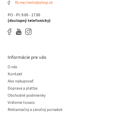
fb.me/melodyshop.sk
v
k
y
PO - PI: 9.00 - 17.00
v
(dostupný telefonicky)
ý
p
i
s
u
Informácie pre vás
O nás
Kontakt
Ako nakupovať
Doprava a platba
Obchodné podmienky
Vrátenie tovaru
Reklamačný a záručný poriadok