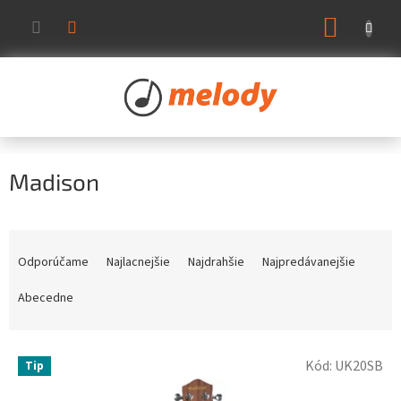
Prejsť
NÁKUP
na
KOŠÍK
obsah
Madison
R
a
Odporúčame
Najlacnejšie
Najdrahšie
Najpredávanejšie
d
e
Abecedne
n
i
V
e
Kód:
UK20SB
Tip
ý
p
p
r