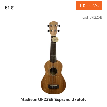
produktu
Do košíka
61 €
je
3,0
Kód:
UK22SB
z
5
hviezdičiek.
Madison UK22SB Soprano Ukulele