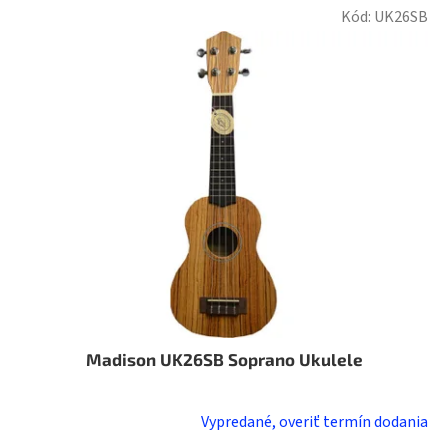
Kód:
UK26SB
Madison UK26SB Soprano Ukulele
Vypredané, overiť termín dodania
Priemerné
hodnotenie