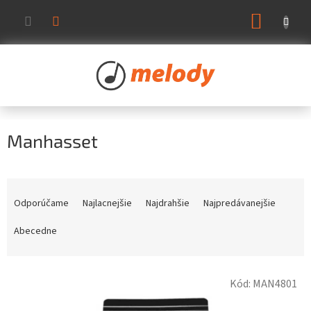
Prejsť
NÁKUP
na
KOŠÍK
obsah
Manhasset
R
a
Odporúčame
Najlacnejšie
Najdrahšie
Najpredávanejšie
d
e
Abecedne
n
i
V
e
Kód:
MAN4801
ý
p
p
r