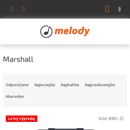
Prejsť
NÁKUP
na
KOŠÍK
obsah
Marshall
R
a
Odporúčame
Najlacnejšie
Najdrahšie
Najpredávanejšie
d
e
Abecedne
n
i
V
e
Kód:
MMS-2C
Letný výpredaj
ý
p
p
r