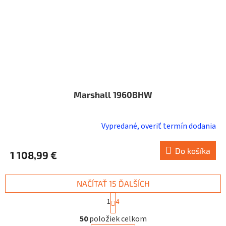
Marshall 1960BHW
Vypredané, overiť termín dodania
Do košíka
1 108,99 €
NAČÍTAŤ 15 ĎALŠÍCH
S
1
4
t
O
r
50
položiek celkom
v
á