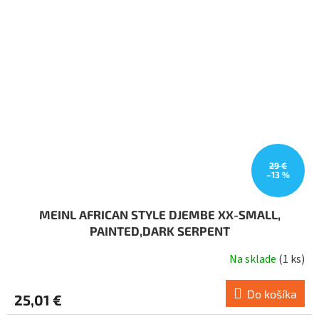
29 €
–13 %
MEINL AFRICAN STYLE DJEMBE XX-SMALL,
PAINTED,DARK SERPENT
Na sklade
(
1 ks
)
Priemerné
hodnotenie
produktu
Do košíka
25,01 €
je