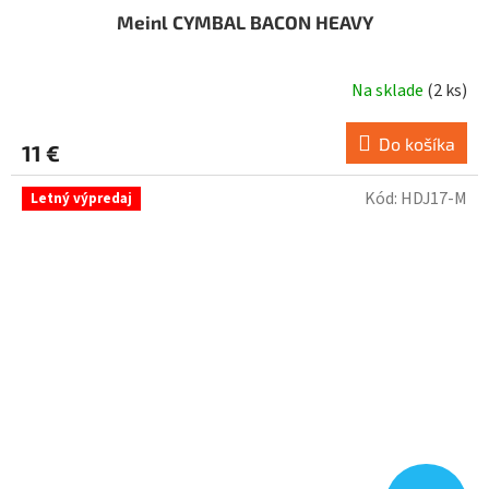
Meinl CYMBAL BACON HEAVY
Na sklade
(
2 ks
)
Do košíka
11 €
Kód:
HDJ17-M
Letný výpredaj