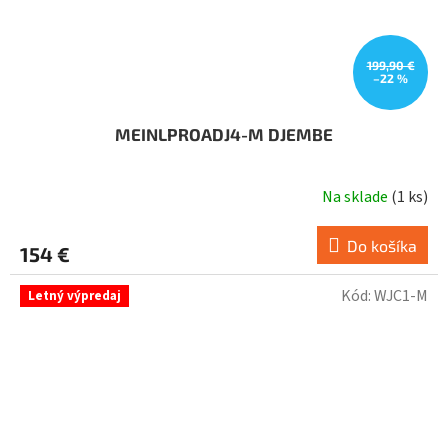
199,90 €
–22 %
MEINLPROADJ4-M DJEMBE
Na sklade
(
1 ks
)
Do košíka
154 €
Kód:
WJC1-M
Letný výpredaj