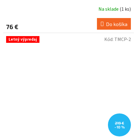
Na sklade
(
1 ks
)
Do košíka
76 €
Kód:
TMCP-2
Letný výpredaj
219 €
–10 %