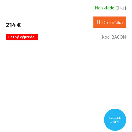
Na sklade
(
1 ks
)
Do košíka
214 €
Kód:
BACON
Letný výpredaj
12,30 €
–10 %