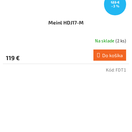
123 €
–3 %
Meinl HDJ17-M
Na sklade
(
2 ks
)
Do košíka
119 €
Kód:
FDT1