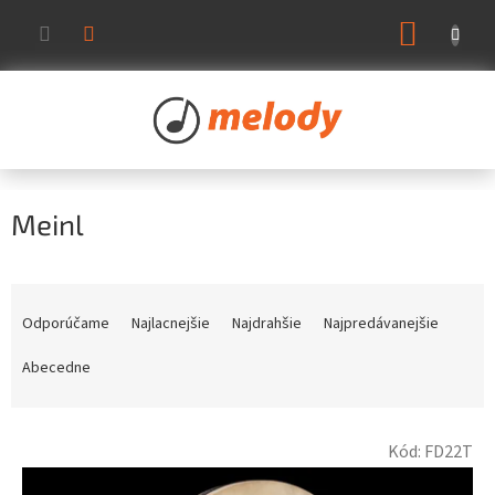
Prejsť
NÁKUP
na
KOŠÍK
obsah
Meinl
R
a
Odporúčame
Najlacnejšie
Najdrahšie
Najpredávanejšie
d
e
Abecedne
n
i
V
e
Kód:
FD22T
ý
p
p
r