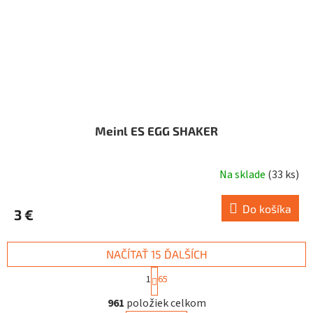
Meinl ES EGG SHAKER
Na sklade
(
33 ks
)
Do košíka
3 €
NAČÍTAŤ 15 ĎALŠÍCH
S
1
65
t
O
r
961
položiek celkom
v
á