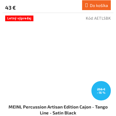
Do košíka
43 €
Kód:
AETLSBK
Letný výpredaj
256 €
–16 %
MEINL Percussion Artisan Edition Cajon - Tango
Line - Satin Black