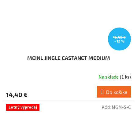
16,49 €
–12 %
MEINL JINGLE CASTANET MEDIUM
Na sklade
(
1 ks
)
Do košíka
14,40 €
Kód:
MGM-S-C
Letný výpredaj