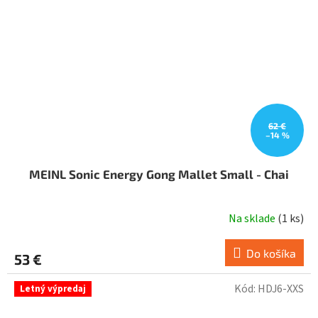
62 €
–14 %
MEINL Sonic Energy Gong Mallet Small - Chai
Na sklade
(
1 ks
)
Do košíka
53 €
Kód:
HDJ6-XXS
Letný výpredaj