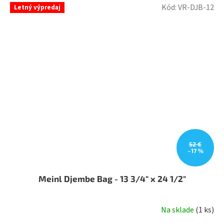
3,0
Kód:
VR-DJB-12
Letný výpredaj
z
5
hviezdičiek.
52 €
–17 %
Meinl Djembe Bag - 13 3/4" x 24 1/2"
Na sklade
(
1 ks
)