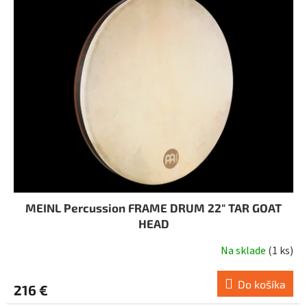
i
o
s
d
p
u
r
k
o
t
d
o
u
v
k
t
o
v
MEINL Percussion FRAME DRUM 22" TAR GOAT
HEAD
Na sklade
(
1 ks
)
Do košíka
216 €