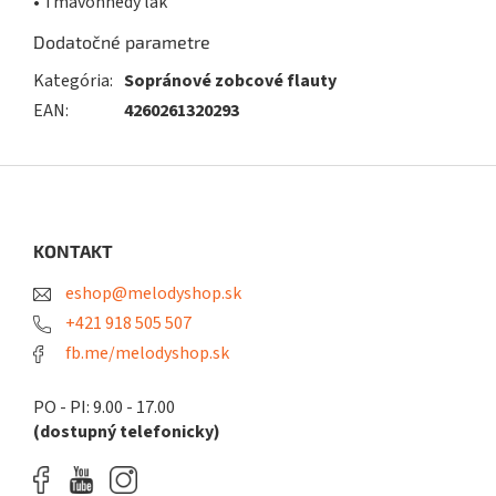
• Tmavohnedý lak
Dodatočné parametre
Kategória
:
Sopránové zobcové flauty
EAN
:
4260261320293
Z
á
p
ä
KONTAKT
t
eshop@melodyshop.sk
i
e
+421 918 505 507
fb.me/melodyshop.sk
PO - PI: 9.00 - 17.00
(dostupný telefonicky)