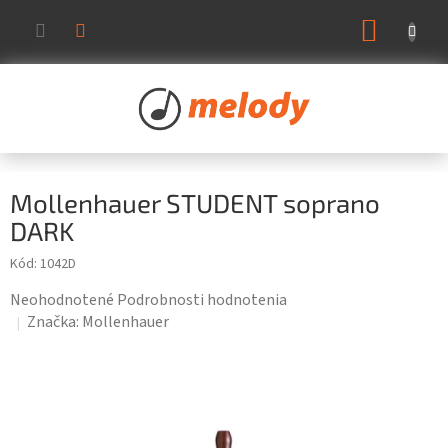
Prejsť
NÁKUP
na
KOŠÍK
obsah
Mollenhauer STUDENT soprano
DARK
Kód:
1042D
Priemerné
Neohodnotené
Podrobnosti hodnotenia
hodnotenie
Značka:
Mollenhauer
produktu
je
0,0
z
5