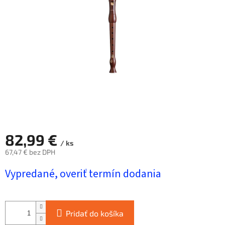
hviezdičiek.
82,99 €
/ ks
67,47 € bez DPH
Jednotková
Vypredané, overiť termín dodania
cena:
Pridať do košíka