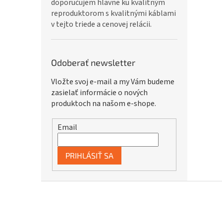
doporučujem hlavne ku kvalitným
reproduktorom s kvalitnými káblami
v tejto triede a cenovej relácii.
Odoberať newsletter
Vložte svoj e-mail a my Vám budeme
zasielať informácie o nových
produktoch na našom e-shope.
Email
PRIHLÁSIŤ SA
Z
á
p
ä