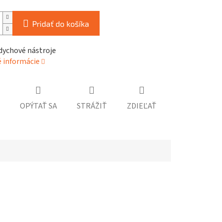
Pridať do košíka
dychové nástroje
é informácie
OPÝTAŤ SA
STRÁŽIŤ
ZDIEĽAŤ