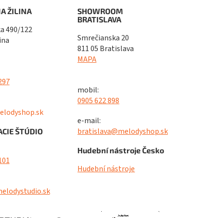
A ŽILINA
SHOWROOM
BRATISLAVA
a 490/122
Smrečianska 20
ina
811 05 Bratislava
MAPA
297
mobil:
0905 622 898
elodyshop.sk
e-mail:
bratislava@melodyshop.sk
CIE ŠTÚDIO
Hudební nástroje Česko
101
Hudební nástroje
elodystudio.sk