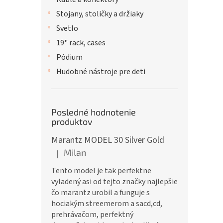
Stojany, stoličky a držiaky
Svetlo
19" rack, cases
Pódium
Hudobné nástroje pre deti
Posledné hodnotenie
produktov
Marantz MODEL 30 Silver Gold
Milan
|
Hodnotenie produktu je 5 z 5 hviezdičiek.
Tento model je tak perfektne
vyladený asi od tejto značky najlepšie
čo marantz urobil a funguje s
hociakým streemerom a sacd,cd,
prehrávačom, perfektný