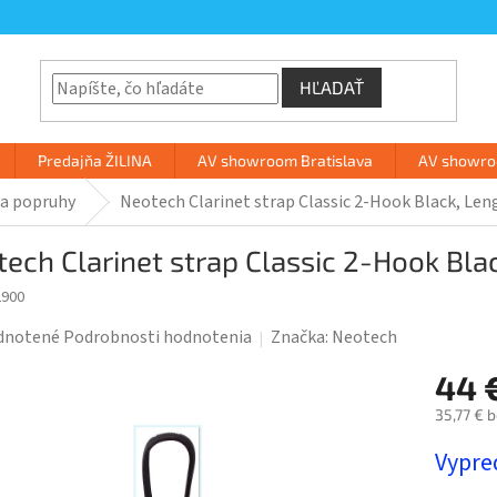
HĽADAŤ
Predajňa ŽILINA
AV showroom Bratislava
AV showroo
 a popruhy
Neotech Clarinet strap Classic 2-Hook Black, Leng
ech Clarinet strap Classic 2-Hook Blac
2900
rné
dnotené
Podrobnosti hodnotenia
Značka:
Neotech
enie
44 
tu
35,77 € 
Jednotk
Vypre
cena: