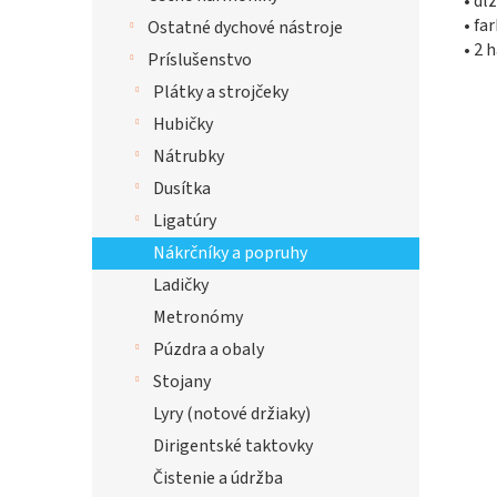
• dĺ
• fa
Ostatné dychové nástroje
• 2 
Príslušenstvo
Plátky a strojčeky
Hubičky
Nátrubky
Dusítka
Ligatúry
Nákrčníky a popruhy
Ladičky
Metronómy
Púzdra a obaly
Stojany
Lyry (notové držiaky)
Dirigentské taktovky
Čistenie a údržba