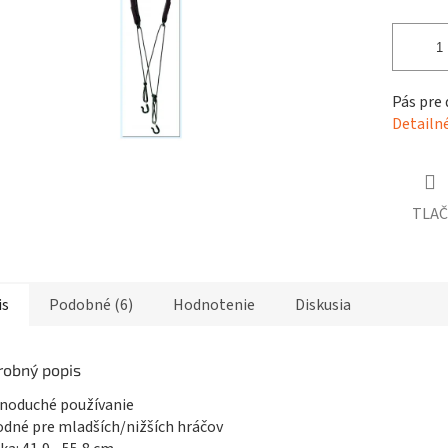
čiek.
Pás pre 
Detailn
TLAČ
is
Podobné (6)
Hodnotenie
Diskusia
robný popis
dnoduché používanie
odné pre mladších/nižších hráčov