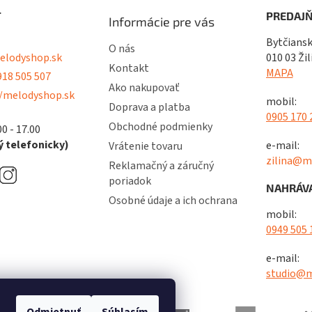
T
PREDAJŇ
Informácie pre vás
Bytčiansk
O nás
lodyshop.sk
010 03 Žil
Kontakt
MAPA
18 505 507
Ako nakupovať
/melodyshop.sk
mobil:
Doprava a platba
0905 170 
Obchodné podmienky
00 - 17.00
 telefonicky)
e-mail:
Vrátenie tovaru
zilina@m
Reklamačný a záručný
poriadok
NAHRÁVA
Osobné údaje a ich ochrana
mobil:
0949 505 
e-mail:
studio@m