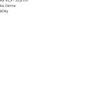
žka: 41,9 - 55,8 cm
rba: čierna
háčiky