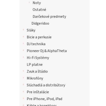
Noty
Ostatné
Darčekové predmety
Didgeridoo
Sláky
Bicie a perkusie
DJ technika
Pioneer Dj & AlphaTheta
Hi-Fi Systémy
LP platne
Zvuk a štúdio
Mikrofóny
Slúchadlá a distribútory
Pre inštalácie
Pre iPhone, iPod, iPad
Káble a konektory