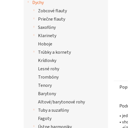
Dychy
hviezdi
Zobcové flauty
Priečne flauty
Saxofóny
Klarinety
Hoboje
Trúbky a kornety
Krídlovky
Lesné rohy
Trombóny
Tenory
Pop
Barytony
Altové/barytonové rohy
Pod
Tuby a suzafóny
• je
Fagoty
• vh
Ústne harmoniky