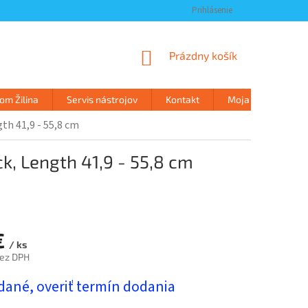
Prihlásenie
NÁKUPNÝ
Prázdny košík
KOŠÍK
m Žilina
Servis nástrojov
Kontakt
Moja objednávka
th 41,9 - 55,8 cm
k, Length 41,9 - 55,8 cm
€
/ ks
bez DPH
ová
dané, overiť termín dodania