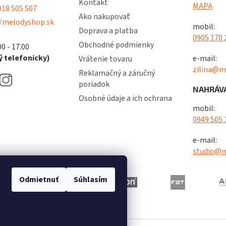
Kontakt
MAPA
18 505 507
Ako nakupovať
/melodyshop.sk
mobil:
Doprava a platba
0905 170 
Obchodné podmienky
00 - 17.00
 telefonicky)
e-mail:
Vrátenie tovaru
zilina@m
Reklamačný a záručný
poriadok
NAHRÁVA
Osobné údaje a ich ochrana
mobil:
0949 505 
e-mail:
studio@m
Odmietnuť
Súhlasím