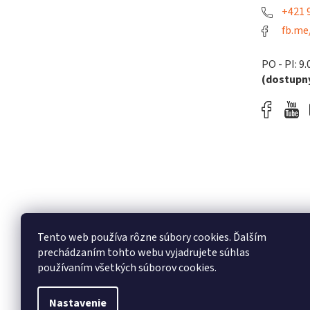
+421 9
fb.me
PO - PI: 9.
(dostupný
Tento web používa rôzne súbory cookies. Ďalším
prechádzaním tohto webu vyjadrujete súhlas
používaním všetkých súborov cookies.
Nastavenie