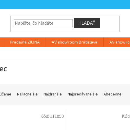
HĽADAŤ
Predajňa ŽILINA
AV showroom Bratislava
AV showroo
ec
účame
Najlacnejšie
Najdrahšie
Najpredávanejšie
Abecedne
Kód:
111050
Kód