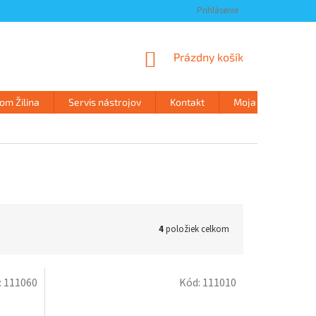
Prihlásenie
NÁKUPNÝ
Prázdny košík
KOŠÍK
m Žilina
Servis nástrojov
Kontakt
Moja objednávka
4
položiek celkom
:
111060
Kód:
111010