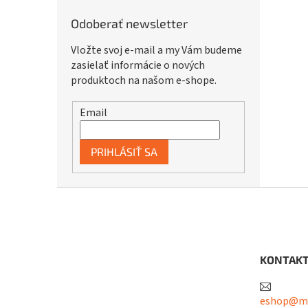
Odoberať newsletter
Vložte svoj e-mail a my Vám budeme
zasielať informácie o nových
produktoch na našom e-shope.
Email
PRIHLÁSIŤ SA
Z
á
p
ä
t
KONTAK
i
e
eshop@me