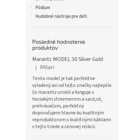
Pódium
Hudobné nástroje pre deti
Posledné hodnotenie
produktov
Marantz MODEL 30 Silver Gold
Milan
|
Hodnotenie produktu je 5 z 5 hviezdičiek.
Tento model je tak perfektne
vyladený asi od tejto značky najlepšie
čo marantz urobil a funguje s
hociakým streemerom a sacd,cd,
prehrávačom, perfektný
doporučujem hlavne ku kvalitným
reproduktorom s kvalitnými káblami
v tejto triede a cenovej relácii.