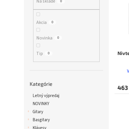
Na sklade
p
0
i
r
s
o
p
d
r
Akcia
0
u
o
k
d
Novinka
0
t
u
o
k
v
t
Nivt
Tip
0
o
v
Preskočiť
Kategórie
kategórie
463
Letný výpredaj
NOVINKY
Gitary
Basgitary
Klávesy