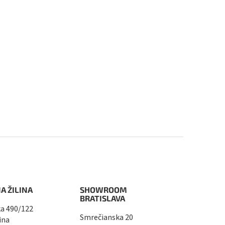
A ŽILINA
SHOWROOM
BRATISLAVA
a 490/122
Smrečianska 20
ina