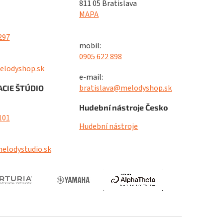
811 05 Bratislava
MAPA
297
mobil:
0905 622 898
elodyshop.sk
e-mail:
bratislava@melodyshop.sk
CIE ŠTÚDIO
Hudební nástroje Česko
101
Hudební nástroje
elodystudio.sk