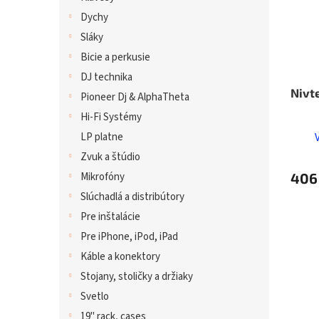
Dychy
Sláky
Bicie a perkusie
DJ technika
Nivt
Pioneer Dj & AlphaTheta
Hi-Fi Systémy
LP platne
Zvuk a štúdio
Mikrofóny
406
Slúchadlá a distribútory
Pre inštalácie
Pre iPhone, iPod, iPad
Káble a konektory
Stojany, stoličky a držiaky
Svetlo
19" rack, cases