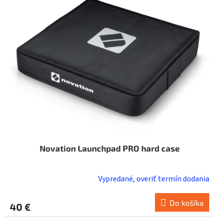
i
o
s
d
p
u
r
k
o
t
d
o
u
v
k
t
o
v
Novation Launchpad PRO hard case
Vypredané, overiť termín dodania
Do košíka
40 €