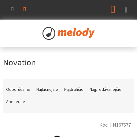
Prejsť
NÁKUP
na
KOŠÍK
obsah
Novation
R
a
Odporúčame
Najlacnejšie
Najdrahšie
Najpredávanejšie
d
e
Abecedne
n
i
V
e
Kód:
HN167677
ý
p
p
r