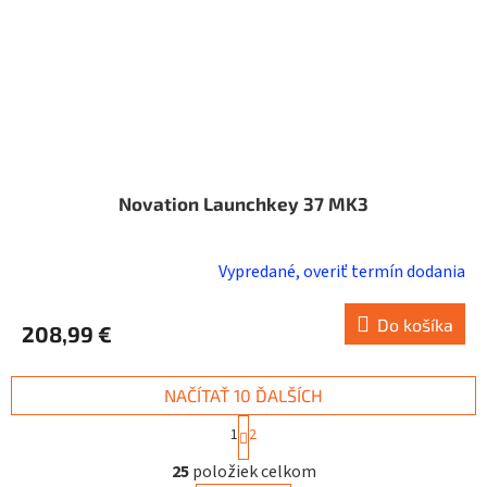
Novation Launchkey 37 MK3
Vypredané, overiť termín dodania
Do košíka
208,99 €
NAČÍTAŤ 10 ĎALŠÍCH
S
1
2
t
O
r
25
položiek celkom
v
á