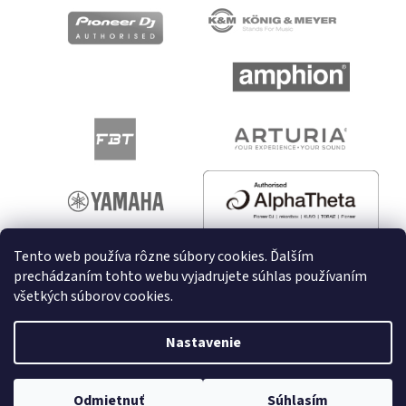
Tento web používa rôzne súbory cookies. Ďalším
prechádzaním tohto webu vyjadrujete súhlas používaním
všetkých súborov cookies.
Vytvoril Shoptet
Nastavenie
Copyright 2026
melodyshop.sk
. Všetky práva vyhradené.
Upraviť nastavenie cookies
Odmietnuť
Súhlasím