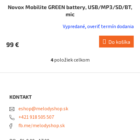
Novox Mobilite GREEN battery, USB/MP3/SD/BT,
mic
Vypredané, overiť termín dodania
Do košíka
99 €
4
položiek celkom
O
v
l
Z
á
á
d
p
a
ä
KONTAKT
c
t
i
eshop@melodyshop.sk
i
e
p
e
+421 918 505 507
r
fb.me/melodyshop.sk
v
k
y