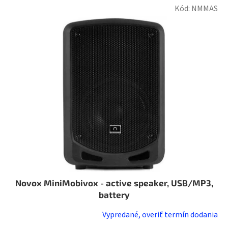
Kód:
NMMAS
Novox MiniMobivox - active speaker, USB/MP3,
battery
Vypredané, overiť termín dodania