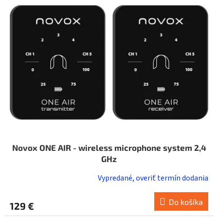
i
o
s
d
p
u
r
k
o
t
d
o
u
v
k
t
o
v
Novox ONE AIR - wireless microphone system 2,4
GHz
Vypredané, overiť termín dodania
Do košíka
129 €