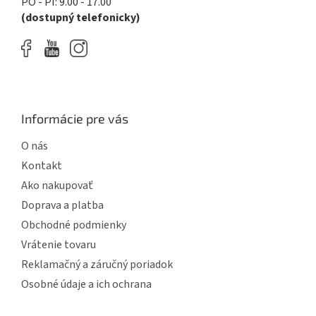
PO - PI: 9.00 - 17.00
v
(dostupný telefonicky)
ý
p
i
s
u
Informácie pre vás
O nás
Kontakt
Ako nakupovať
Doprava a platba
Obchodné podmienky
Vrátenie tovaru
Reklamačný a záručný poriadok
Osobné údaje a ich ochrana