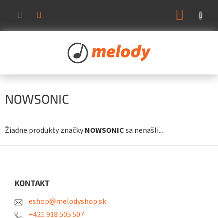
Prejsť
NÁKUP
na
KOŠÍK
obsah
NOWSONIC
Žiadne produkty značky
NOWSONIC
sa nenašli...
Z
á
p
ä
KONTAKT
t
eshop@melodyshop.sk
i
e
+421 918 505 507