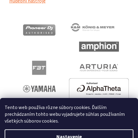
Hudební nástroje
Tento web používa rôzne súbory cookies. Ďalším
prechádzaním tohto webu vyjadrujete súhlas používaním
všetkých súborov cookies.
Vytvoril Shoptet
Nastavenie