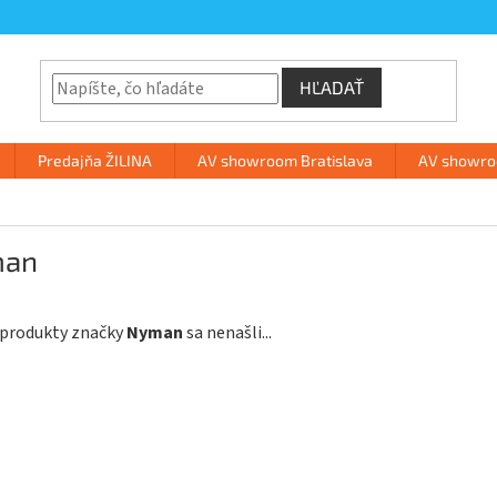
HĽADAŤ
Predajňa ŽILINA
AV showroom Bratislava
AV showroo
man
 produkty značky
Nyman
sa nenašli...