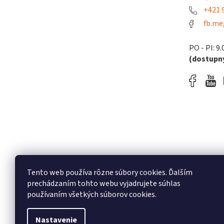
+421 9
fb.me
PO - PI: 9.
(dostupný
Tento web používa rôzne súbory cookies. Ďalším
prechádzaním tohto webu vyjadrujete súhlas
používaním všetkých súborov cookies.
Nastavenie