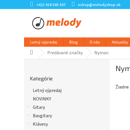
Prejsť
+421 918 505 507
eshop@melodyshop.sk
na
obsah
Letný výpredaj
Blog
O nás
Aktuality
Predávané značky
Nyman
Domov
B
Ny
o
Preskočiť
č
Kategórie
kategórie
n
Žiadne
ý
Letný výpredaj
p
NOVINKY
a
n
Gitary
e
Basgitary
l
Klávesy