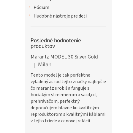
Pódium
Hudobné nástroje pre deti
Posledné hodnotenie
produktov
Marantz MODEL 30 Silver Gold
Milan
|
Hodnotenie produktu je 5 z 5 hviezdičiek.
Tento model je tak perfektne
vyladený asi od tejto značky najlepšie
čo marantz urobil a funguje s
hociakým streemerom a sacd,cd,
prehrávačom, perfektný
doporučujem hlavne ku kvalitným
reproduktorom s kvalitnými káblami
v tejto triede a cenovej relácii.