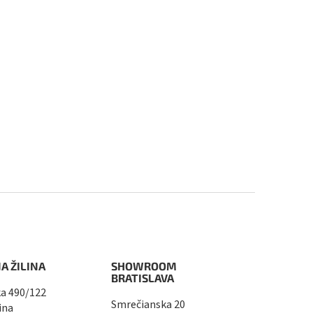
A ŽILINA
SHOWROOM
BRATISLAVA
a 490/122
Smrečianska 20
ina