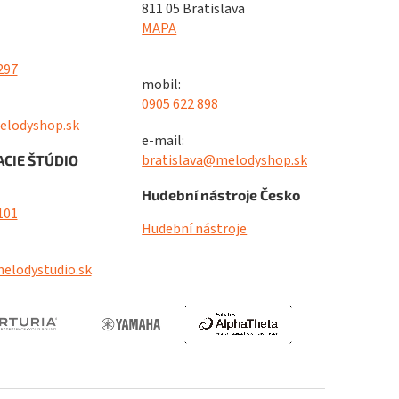
811 05 Bratislava
MAPA
297
mobil:
0905 622 898
elodyshop.sk
e-mail:
bratislava@melodyshop.sk
CIE ŠTÚDIO
Hudební nástroje Česko
101
Hudební nástroje
elodystudio.sk