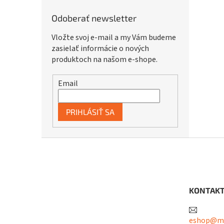
Odoberať newsletter
Vložte svoj e-mail a my Vám budeme
zasielať informácie o nových
produktoch na našom e-shope.
Email
PRIHLÁSIŤ SA
Z
á
p
ä
t
KONTAK
i
e
eshop@me