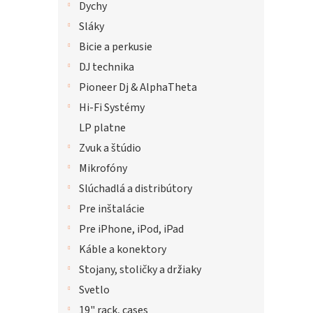
Dychy
Sláky
Bicie a perkusie
DJ technika
Pioneer Dj & AlphaTheta
Hi-Fi Systémy
LP platne
Zvuk a štúdio
Mikrofóny
Slúchadlá a distribútory
Pre inštalácie
Pre iPhone, iPod, iPad
Káble a konektory
Stojany, stoličky a držiaky
Svetlo
19" rack, cases