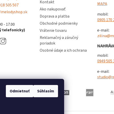
Kontakt
MAPA
18 505 507
Ako nakupovať
/melodyshop.sk
mobil:
Doprava a platba
0905 170 
Obchodné podmienky
00 - 17.00
 telefonicky)
e-mail:
Vrátenie tovaru
zilina@m
Reklamačný a záručný
poriadok
NAHRÁVA
Osobné údaje a ich ochrana
mobil:
0949 505 
e-mail:
studio@m
Odmietnuť
Súhlasím