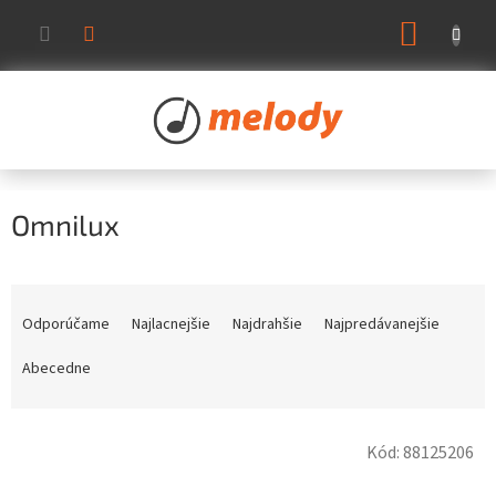
Prejsť
NÁKUP
na
KOŠÍK
obsah
Omnilux
R
a
Odporúčame
Najlacnejšie
Najdrahšie
Najpredávanejšie
d
e
Abecedne
n
i
V
e
Kód:
88125206
ý
p
p
r