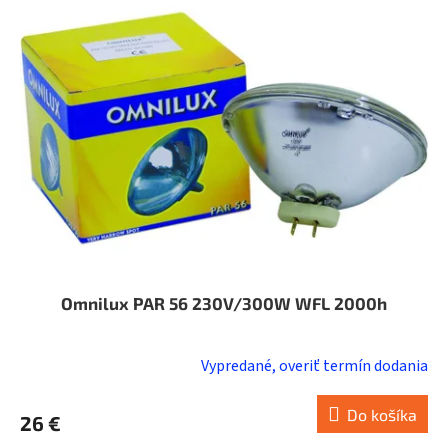
i
o
s
d
p
u
r
k
o
t
d
o
u
v
k
t
o
v
Omnilux PAR 56 230V/300W WFL 2000h
Vypredané, overiť termín dodania
Priemerné
hodnotenie
produktu
Do košíka
26 €
je