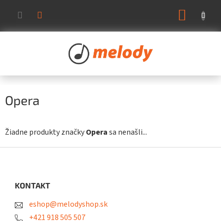
Prejsť
NÁKUP
na
KOŠÍK
obsah
Opera
Žiadne produkty značky
Opera
sa nenašli...
Z
á
p
ä
KONTAKT
t
eshop@melodyshop.sk
i
e
+421 918 505 507