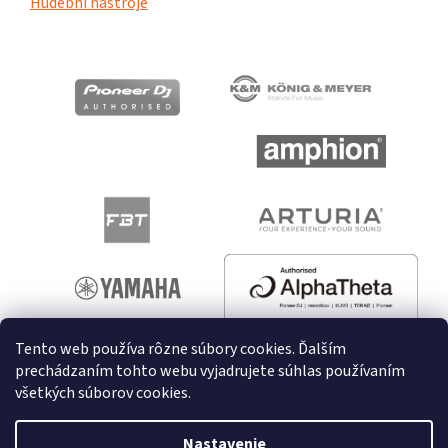
Hudební nástroje
Tento web používa rôzne súbory cookies. Ďalším
prechádzaním tohto webu vyjadrujete súhlas používaním
všetkých súborov cookies.
Vytvoril Shoptet
Nastavenie