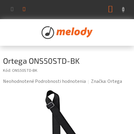
Prejsť
NÁKUP
na
KOŠÍK
obsah
Ortega ONS50STD-BK
Kód:
ONS50STD-BK
Priemerné
Neohodnotené
Podrobnosti hodnotenia
Značka:
Ortega
hodnotenie
produktu
je
0,0
z
5
hviezdičiek.