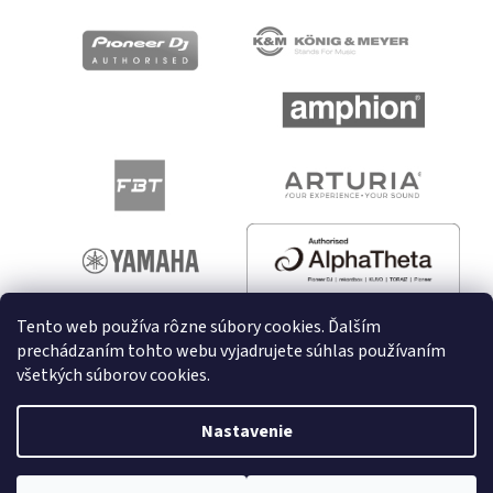
Tento web používa rôzne súbory cookies. Ďalším
prechádzaním tohto webu vyjadrujete súhlas používaním
všetkých súborov cookies.
Vytvoril Shoptet
Nastavenie
Copyright 2026
melodyshop.sk
. Všetky práva vyhradené.