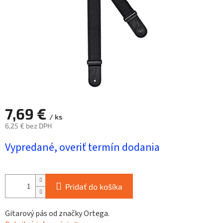
7,69 €
/ ks
6,25 € bez DPH
Jednotková
Vypredané, overiť termín dodania
cena:
Pridať do košíka
Gitarový pás od značky Ortega.