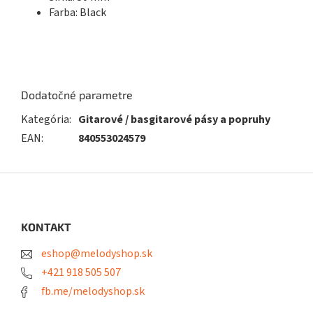
Farba: Black
Dodatočné parametre
Kategória
:
Gitarové / basgitarové pásy a popruhy
EAN
:
840553024579
Z
á
p
ä
KONTAKT
t
eshop@melodyshop.sk
i
e
+421 918 505 507
fb.me/melodyshop.sk