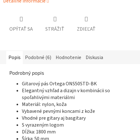
Detailné informácie
OPÝTAŤ SA
STRÁŽIŤ
ZDIEĽAŤ
Popis
Podobné (6)
Hodnotenie
Diskusia
Podrobný popis
Gitarový pás Ortega ONS50STD-BK
Elegantný vzhľad a dizajn v kombinácii so
spoľahlivými materiálmi
Materiál: nylon, koža
Vybavené pevnými koncami z kože
Vhodné pre gitary aj basgitary
S vyrazeným logom
Dĺžka: 1800 mm
Šírka: 50 mm