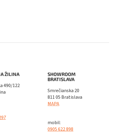
A ŽILINA
SHOWROOM
BRATISLAVA
a 490/122
Smrečianska 20
ina
811 05 Bratislava
MAPA
297
mobil:
0905 622 898