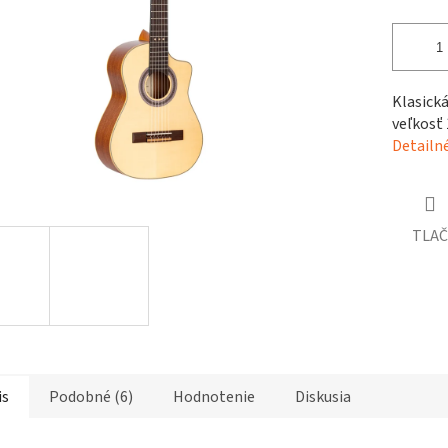
čiek.
Klasick
veľkosť 
Detailn
TLAČ
is
Podobné (6)
Hodnotenie
Diskusia