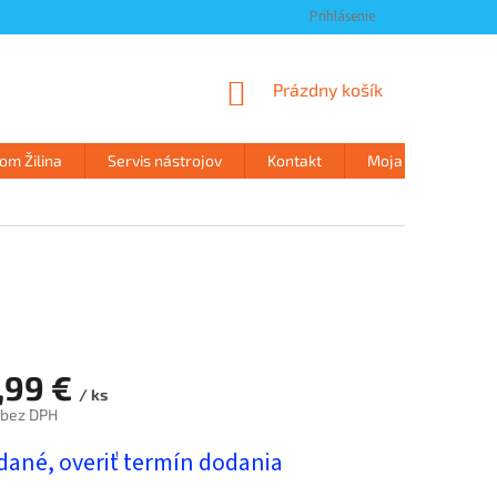
Prihlásenie
NÁKUPNÝ
Prázdny košík
KOŠÍK
m Žilina
Servis nástrojov
Kontakt
Moja objednávka
,99 €
/ ks
 bez DPH
ová
dané, overiť termín dodania