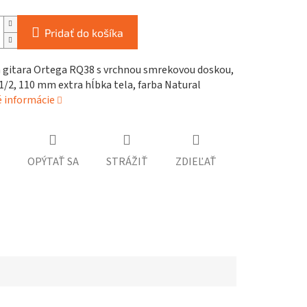
Pridať do košíka
á gitara Ortega RQ38 s vrchnou smrekovou doskou,
1/2, 110 mm extra hĺbka tela, farba Natural
é informácie
OPÝTAŤ SA
STRÁŽIŤ
ZDIEĽAŤ