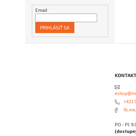
Email
PRIHLÁSIŤ SA
Z
á
p
ä
t
KONTAK
i
e
eshop@me
+421 9
fb.me
PO - PI: 9.
(dostupný