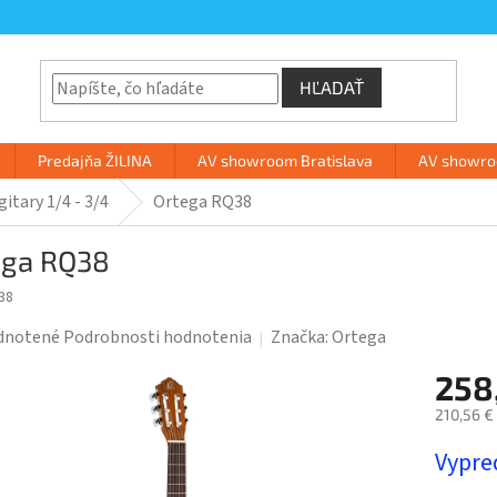
HĽADAŤ
Predajňa ŽILINA
AV showroom Bratislava
AV showroo
gitary 1/4 - 3/4
Ortega RQ38
ega RQ38
38
rné
dnotené
Podrobnosti hodnotenia
Značka:
Ortega
enie
258
tu
210,56 €
Jednotk
Vypre
cena: