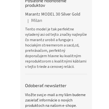
Posledné hodnotenie
produktov
Marantz MODEL 30 Silver Gold
Milan
|
Hodnotenie produktu je 5 z 5 hviezdičiek.
Tento model je tak perfektne
vyladený asi od tejto značky najlepšie
čo marantz urobil a funguje s
hociakým streemerom a sacd,cd,
prehrávačom, perfektný
doporučujem hlavne ku kvalitným
reproduktorom s kvalitnými káblami
v tejto triede a cenovej relácii.
Odoberať newsletter
Vložte svoj e-mail a my Vám budeme
zasielať informácie o nových
produktoch na našom e-shope.