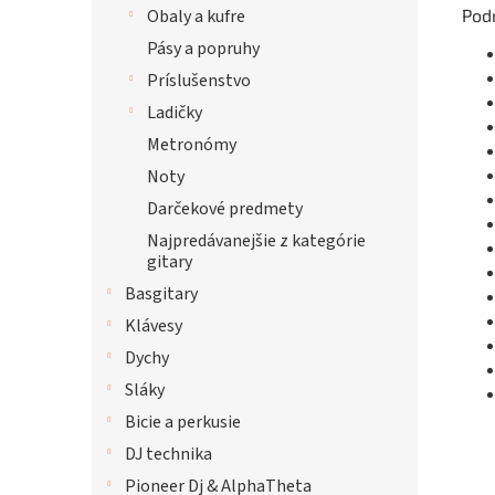
Pod
Obaly a kufre
Pásy a popruhy
Príslušenstvo
Ladičky
Metronómy
Noty
Darčekové predmety
Najpredávanejšie z kategórie
gitary
Basgitary
Klávesy
Dychy
Sláky
Bicie a perkusie
DJ technika
Pioneer Dj & AlphaTheta