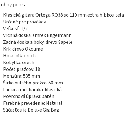
robný popis
Klasická gitara Ortega RQ38 so 110 mm extra hĺbkou tela
Určené pre pravákov
Veľkosť: 1/2
Vrchná doska: smrek Engelmann
Zadná doska a boky: drevo Sapele
Krk: drevo Okoume
Hmatník:
orech
Kobylka:
orech
Počet pražcov: 18
Menzúra: 535 mm
Šírka nultého pražca: 50 mm
Ladiaca mechanika:
klasická
Povrchová úprava: satén
Farebné prevedenie: Natural
Súčasťou je Deluxe Gig Bag