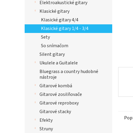
Elektroakustické gitary
hviezdi
Klasické gitary
Klasické gitary 4/4
Klasické gitary 1/4 - 3/4
Sety
So snímačom
Silent gitary
Ukulele a Guitalele
Bluegrass a country hudobné
nástroje
Gitarové kombá
Gitarové zosilňovače
Gitarové reproboxy
Gitarové stacky
Pop
Efekty
Struny