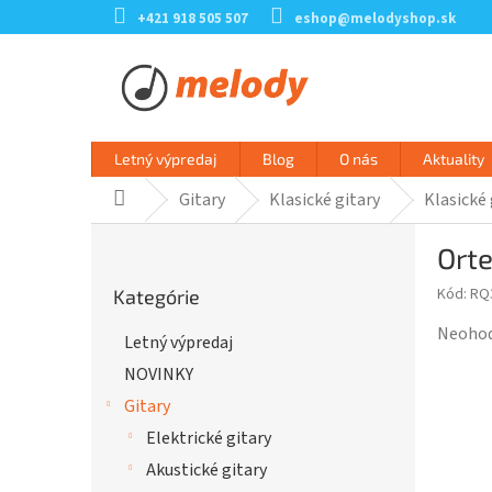
Prejsť
+421 918 505 507
eshop@melodyshop.sk
na
obsah
Letný výpredaj
Blog
O nás
Aktuality
Gitary
Klasické gitary
Klasické 
Domov
B
Ort
o
Preskočiť
č
Kód:
RQ
Kategórie
kategórie
n
ý
Prieme
Neoho
Letný výpredaj
p
hodnot
NOVINKY
a
produk
n
je
Gitary
e
0,0
Elektrické gitary
l
z
Akustické gitary
5