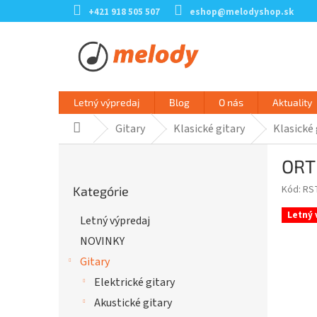
Prejsť
+421 918 505 507
eshop@melodyshop.sk
na
obsah
Letný výpredaj
Blog
O nás
Aktuality
Gitary
Klasické gitary
Klasické 
Domov
B
ORT
o
Preskočiť
č
Kód:
RS
Kategórie
kategórie
n
ý
Letný 
Letný výpredaj
p
NOVINKY
a
n
Gitary
e
Elektrické gitary
l
Akustické gitary