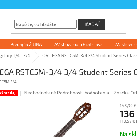
HĽADAŤ
Predajňa ŽILINA
AV showroom Bratislava
AV showroo
gitary 1/4 - 3/4
ORTEGA RSTC5M-3/4 3/4 Student Series Class
EGA RSTC5M-3/4 3/4 Student Series Cl
TC5M-3/4
Priemerné
Neohodnotené
Podrobnosti hodnotenia
Značka:
Or
výpredaj
hodnotenie
produktu
145,99 €
136
je
0,0
110,57 €
z
Jednotk
Na sk
5
cena: