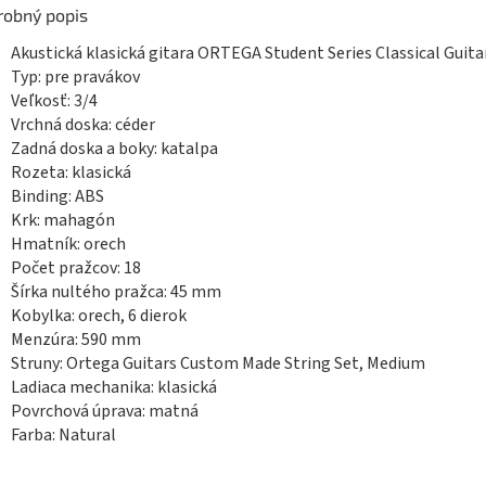
robný popis
Akustická klasická gitara ORTEGA Student Series Classical Guita
Typ: pre pravákov
Veľkosť: 3/4
Vrchná doska: céder
Zadná doska a boky: katalpa
Rozeta: klasická
Binding: ABS
Krk: mahagón
Hmatník: orech
Počet pražcov: 18
Šírka nultého pražca: 45 mm
Kobylka: orech, 6 dierok
Menzúra: 590 mm
Struny:
Ortega Guitars Custom Made String Set, Medium
Ladiaca mechanika: klasická
Povrchová úprava: matná
Farba: Natural