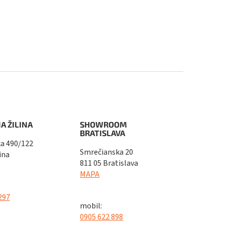
A ŽILINA
SHOWROOM
BRATISLAVA
a 490/122
Smrečianska 20
ina
811 05 Bratislava
MAPA
297
mobil:
0905 622 898