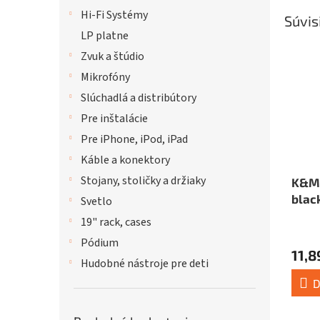
Hi-Fi Systémy
Súvis
LP platne
Zvuk a štúdio
Mikrofóny
Slúchadlá a distribútory
Pre inštalácie
Pre iPhone, iPod, iPad
Káble a konektory
Stojany, stoličky a držiaky
K&M 
blac
Svetlo
19" rack, cases
Pódium
11,8
Hudobné nástroje pre deti
D