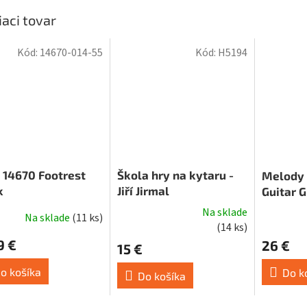
iaci tovar
Kód:
14670-014-55
Kód:
H5194
14670 Footrest
Škola hry na kytaru -
Melody 
k
Jiří Jirmal
Guitar G
Na sklade
Na sklade
(
11 ks
)
Priemerné
(
14 ks
)
hodnotenie
9 €
26 €
15 €
produktu
je
o košíka
Do k
Do košíka
4,0
z