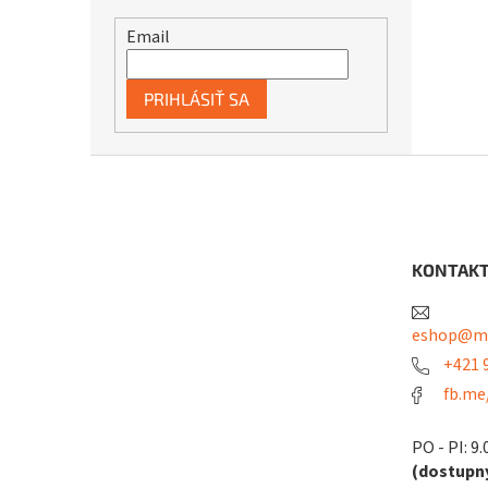
Email
PRIHLÁSIŤ SA
Z
á
p
ä
t
KONTAK
i
e
eshop@me
+421 9
fb.me
PO - PI: 9.
(dostupný