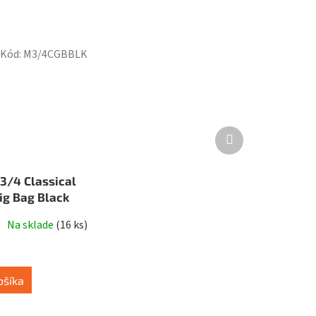
Kód:
M3/4CGBBLK
Ďalší
produkt
3/4 Classical
ig Bag Black
Na sklade
(
16 ks
)
ošíka