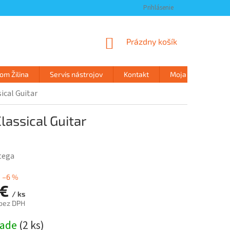
Prihlásenie
NÁKUPNÝ
Prázdny košík
KOŠÍK
m Žilina
Servis nástrojov
Kontakt
Moja objednávka
ical Guitar
assical Guitar
tega
–6 %
 €
/ ks
 bez DPH
ová
lade
(
2 ks
)