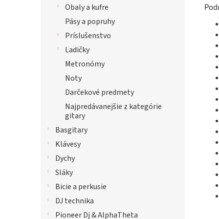
Pod
Obaly a kufre
Pásy a popruhy
Príslušenstvo
Ladičky
Metronómy
Noty
Darčekové predmety
Najpredávanejšie z kategórie
gitary
Basgitary
Klávesy
Dychy
Sláky
Bicie a perkusie
DJ technika
Pioneer Dj & AlphaTheta