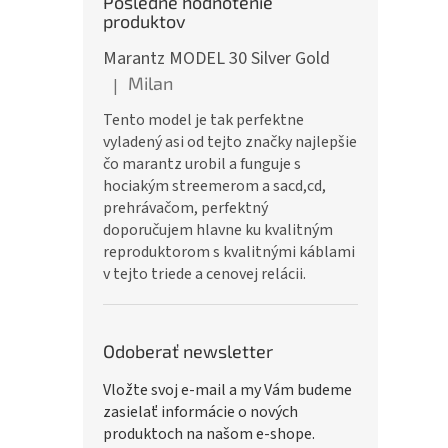
Posledné hodnotenie
produktov
Marantz MODEL 30 Silver Gold
Milan
|
Hodnotenie produktu je 5 z 5 hviezdičiek.
Tento model je tak perfektne
vyladený asi od tejto značky najlepšie
čo marantz urobil a funguje s
hociakým streemerom a sacd,cd,
prehrávačom, perfektný
doporučujem hlavne ku kvalitným
reproduktorom s kvalitnými káblami
v tejto triede a cenovej relácii.
Odoberať newsletter
Vložte svoj e-mail a my Vám budeme
zasielať informácie o nových
produktoch na našom e-shope.