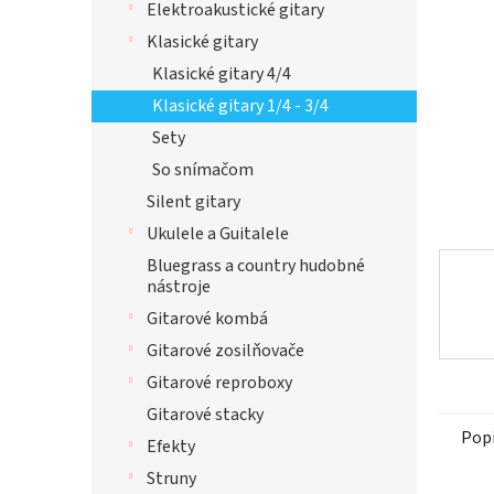
Elektroakustické gitary
Klasické gitary
Klasické gitary 4/4
Klasické gitary 1/4 - 3/4
Sety
So snímačom
Silent gitary
Ukulele a Guitalele
Bluegrass a country hudobné
nástroje
Gitarové kombá
Gitarové zosilňovače
Gitarové reproboxy
Gitarové stacky
Pop
Efekty
Struny