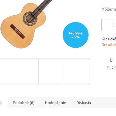
hviezdičiek.
Môžeme 
145,99 €
–6 %
Klasická
Detailn
TLAČ
is
Podobné (6)
Hodnotenie
Diskusia