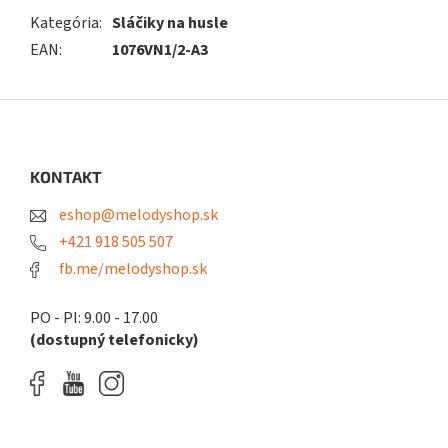
Kategória
:
Sláčiky na husle
EAN
:
1076VN1/2-A3
Z
á
p
ä
KONTAKT
t
eshop@melodyshop.sk
i
e
+421 918 505 507
fb.me/melodyshop.sk
PO - PI: 9.00 - 17.00
(dostupný telefonicky)