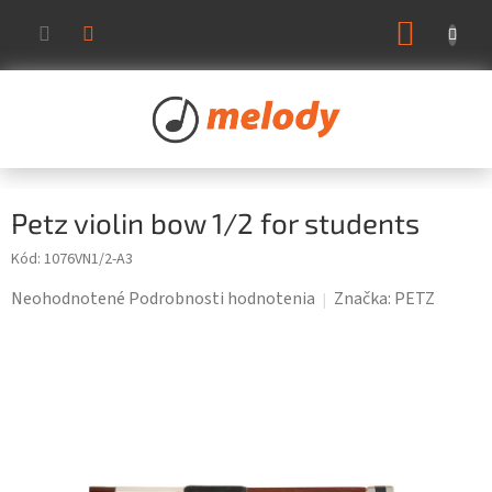
Prejsť
NÁKUP
na
KOŠÍK
obsah
Petz violin bow 1/2 for students
Kód:
1076VN1/2-A3
Priemerné
Neohodnotené
Podrobnosti hodnotenia
Značka:
PETZ
hodnotenie
produktu
je
0,0
z
5
hviezdičiek.