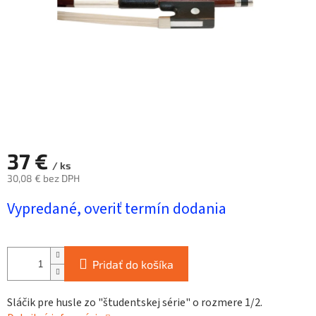
37 €
/ ks
30,08 € bez DPH
Jednotková
Vypredané, overiť termín dodania
cena:
Pridať do košíka
Sláčik pre husle zo "študentskej série" o rozmere 1/2.