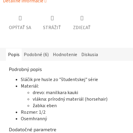
Detailné informácie
OPÝTAŤ SA
STRÁŽIŤ
ZDIEĽAŤ
Popis
Podobné (6)
Hodnotenie
Diskusia
Podrobný popis
Sláčik pre husle zo "študentskej" série
Materiál:
drevo: manilkara kauki
vlákna: prírodný materiál (horsehair)
žabka: eben
Rozmer: 1/2
Osemhranný
Dodatočné parametre