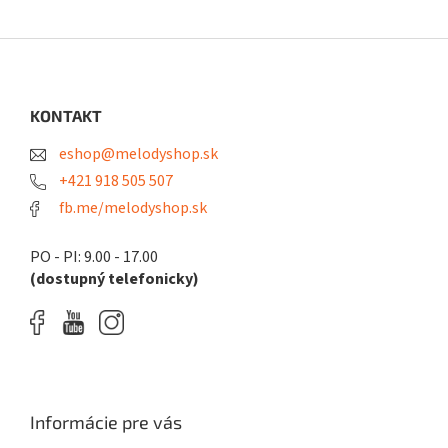
Z
á
p
ä
KONTAKT
t
eshop@melodyshop.sk
i
e
+421 918 505 507
fb.me/melodyshop.sk
PO - PI: 9.00 - 17.00
(dostupný telefonicky)
Informácie pre vás