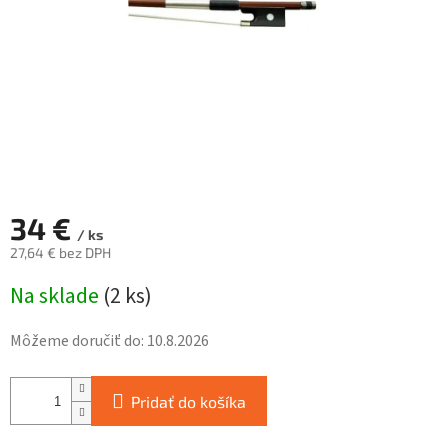
34 €
/ ks
27,64 € bez DPH
Jednotková
Na sklade
(
2 ks
)
cena:
Môžeme doručiť do:
10.8.2026
Pridať do košíka