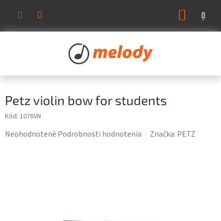
Prejsť
NÁKUP
na
KOŠÍK
obsah
Petz violin bow for students
Kód:
1076VN
Priemerné
Neohodnotené
Podrobnosti hodnotenia
Značka:
PETZ
hodnotenie
produktu
je
0,0
z
5
hviezdičiek.