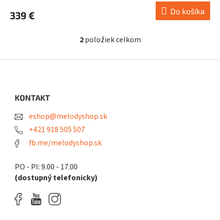
Do košíka
339 €
2
položiek celkom
O
v
l
Z
á
á
d
p
a
ä
KONTAKT
c
t
i
eshop@melodyshop.sk
i
e
p
e
+421 918 505 507
r
fb.me/melodyshop.sk
v
k
y
PO - PI: 9.00 - 17.00
v
(dostupný telefonicky)
ý
p
i
s