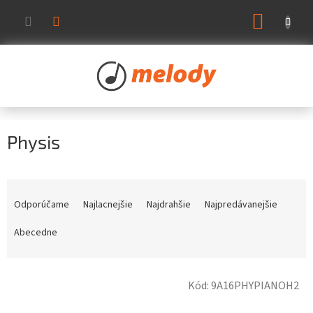
Prejsť
NÁKUP
na
KOŠÍK
obsah
Physis
R
a
Odporúčame
Najlacnejšie
Najdrahšie
Najpredávanejšie
d
e
Abecedne
n
i
V
e
Kód:
9A16PHYPIANOH2
ý
p
p
r