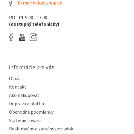
fb.me/melodyshop.sk
v
k
y
PO - PI: 9.00 - 17.00
v
(dostupný telefonicky)
ý
p
i
s
u
Informácie pre vás
O nás
Kontakt
Ako nakupovať
Doprava a platba
Obchodné podmienky
Vrátenie tovaru
Reklamačný a záručný poriadok