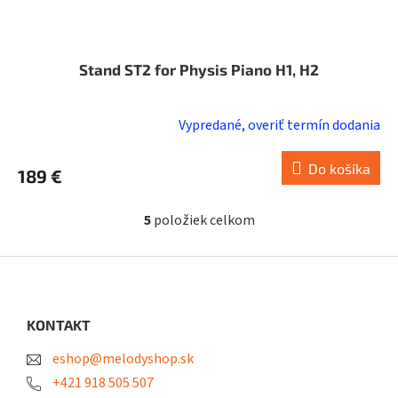
Stand ST2 for Physis Piano H1, H2
Vypredané, overiť termín dodania
Do košíka
189 €
5
položiek celkom
O
v
l
Z
á
á
d
p
a
ä
KONTAKT
c
t
i
eshop@melodyshop.sk
i
e
p
e
+421 918 505 507
r