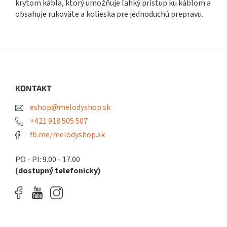
krytom kábla, ktorý umožňuje ľahký prístup ku káblom a
obsahuje rukoväte a kolieska pre jednoduchú prepravu.
Z
á
p
ä
KONTAKT
t
eshop@melodyshop.sk
i
e
+421 918 505 507
fb.me/melodyshop.sk
PO - PI: 9.00 - 17.00
(dostupný telefonicky)