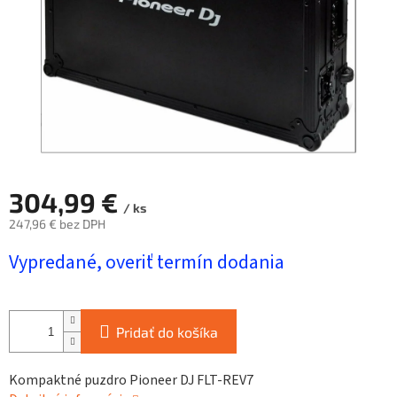
304,99 €
/ ks
247,96 € bez DPH
Jednotková
Vypredané, overiť termín dodania
cena:
Pridať do košíka
Kompaktné puzdro Pioneer DJ FLT-REV7