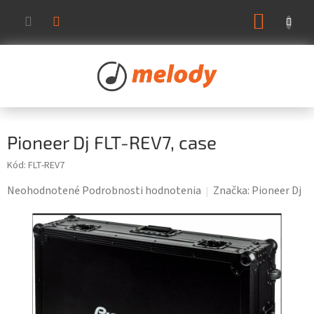
Prejsť
NÁKUP
na
KOŠÍK
obsah
Pioneer Dj FLT-REV7, case
Kód:
FLT-REV7
Priemerné
Neohodnotené
Podrobnosti hodnotenia
Značka:
Pioneer Dj
hodnotenie
produktu
je
0,0
z
5
hviezdičiek.