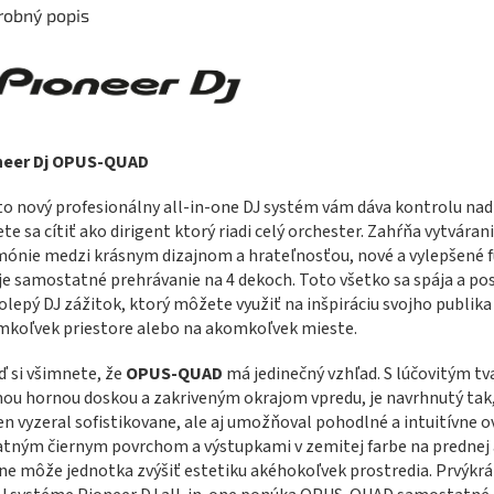
robný popis
neer Dj OPUS-QUAD
o nový profesionálny all-in-one DJ systém vám dáva kontrolu nad
te sa cítiť ako dirigent ktorý riadi celý orchester. Zahŕňa vytváran
ónie medzi krásnym dizajnom a hrateľnosťou, nové a vylepšené f
je samostatné prehrávanie na 4 dekoch. Toto všetko sa spája a po
olepý DJ zážitok, ktorý môžete využiť na inšpiráciu svojho publika
koľvek priestore alebo na akomkoľvek mieste.
 si všimnete, že
OPUS-QUAD
má jedinečný vzhľad. S lúčovitým t
ou hornou doskou a zakriveným okrajom vpredu, je navrhnutý tak
en vyzeral sofistikovane, ale aj umožňoval pohodlné a intuitívne o
tným čiernym povrchom a výstupkami v zemitej farbe na prednej 
ne môže jednotka zvýšiť estetiku akéhokoľvek prostredia. Prvýkrá