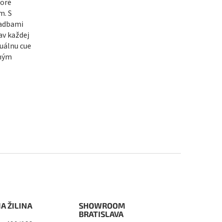
toré
m. S
ladbami
av každej
uálnu cue
dným
A ŽILINA
SHOWROOM
BRATISLAVA