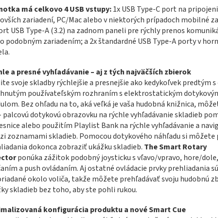
notka má celkovo 4 USB vstupy:
1x USB Type-C port na pripojen
ovších zariadení, PC/Mac alebo v niektorých prípadoch mobilné za
ort USB Type-A (3.2) na zadnom paneli pre rýchly prenos komuniká
o podobným zariadením; a 2x štandardné USB Type-A porty v horne
la.
le a presné vyhľadávanie – aj z tých najväčších zbierok
ite svoje skladby rýchlejšie a presnejšie ako kedykoľvek predtým s
rhnutým používateľským rozhraním s elektrostatickým dotykový
lom. Bez ohľadu na to, aká veľká je vaša hudobná knižnica, môže
- palcovú dotykovú obrazovku na rýchle vyhľadávanie skladieb p
esnice alebo použitím Playlist Bank na rýchle vyhľadávanie a navi
zi zoznamami skladieb. Pomocou dotykového náhľadu si môžete 
liadania dokonca zobraziť ukážku skladieb.
The Smart Rotary
ector
ponúka zážitok podobný joysticku s vľavo/vpravo, hore/dole
aním a push ovládaním. Aj ostatné ovládacie prvky prehliadania s
riadané okolo voliča, takže môžete prehľadávať svoju hudobnú zb
ky skladieb bez toho, aby ste pohli rukou.
imalizovaná konfigurácia produktu a nové Smart Cue