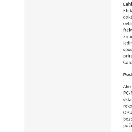
Ľah
Efek
doká
ovlá
frek
zmi
jedi
spus
prir
Colo
Pod
Ako 
PC/M
skla
reko
OPU
bezd
poži