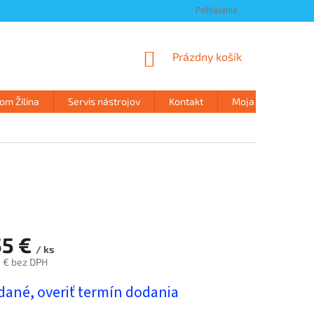
Prihlásenie
NÁKUPNÝ
Prázdny košík
KOŠÍK
m Žilina
Servis nástrojov
Kontakt
Moja objednávka
55 €
/ ks
 € bez DPH
ová
dané, overiť termín dodania