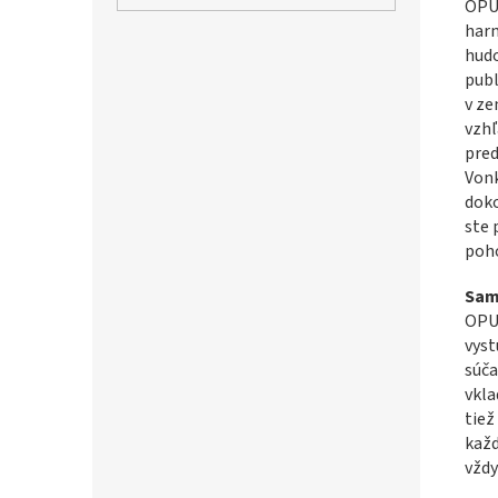
OPUS
harm
hudo
publ
v ze
vzhľ
pred
Vonk
doko
ste 
poho
Sam
OPU
vyst
súča
vkla
tiež
každ
vždy