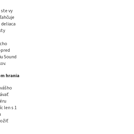
 ste vy
ľahčuje
 deliaca
kty
ucho
opred
ciu Sound
ov.
om hrania
 vášho
rávať
éru
 len s 1
u
ožiť