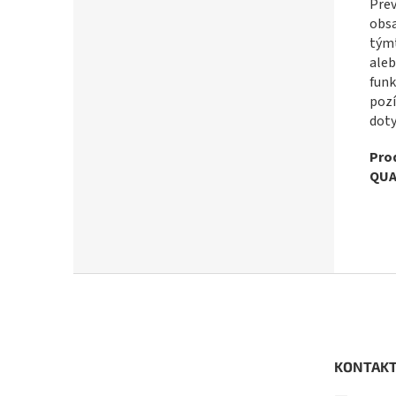
Prev
obsa
týmt
aleb
funk
pozí
doty
Pro
QUA
Z
á
p
ä
t
KONTAK
i