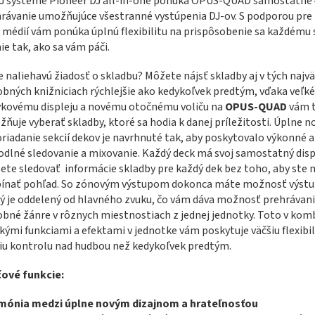
J systéme Pioneer DJ all-in-one ponúka OPUS-QUAD samostatné
rávanie umožňujúce všestranné vystúpenia DJ-ov. S podporou pre
 médií vám ponúka úplnú flexibilitu na prispôsobenie sa každému 
ie tak, ako sa vám páči.
 naliehavú žiadosť o skladbu? Môžete nájsť skladby aj v tých najvä
bných knižniciach rýchlejšie ako kedykoľvek predtým, vďaka veľ
kovému displeju a novému otočnému voliču na
OPUS-QUAD
vám 
ňuje vyberať skladby, ktoré sa hodia k danej príležitosti. Úplne n
riadanie sekcií dekov je navrhnuté tak, aby poskytovalo výkonné a
dlné sledovanie a mixovanie. Každý deck má svoj samostatný disp
te sledovať informácie skladby pre každý dek bez toho, aby ste 
ínať pohľad. So zónovým výstupom dokonca máte možnosť výstu
ý je oddelený od hlavného zvuku, čo vám dáva možnosť prehrávan
bné žánre v rôznych miestnostiach z jednej jednotky. Toto v komb
kými funkciami a efektami v jednotke vám poskytuje väčšiu flexibil
iu kontrolu nad hudbou než kedykoľvek predtým.
čové funkcie:
mónia medzi úplne novým dizajnom a hrateľnosťou