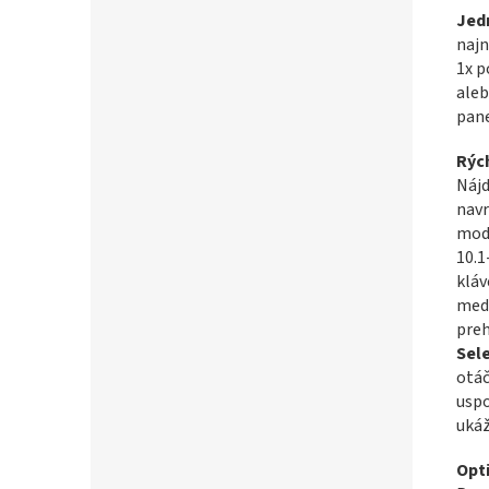
Jed
najn
1x p
aleb
pane
Rých
Nájd
nav
modu
10.1
kláv
med
preh
Sel
otáč
uspo
ukáž
Opt