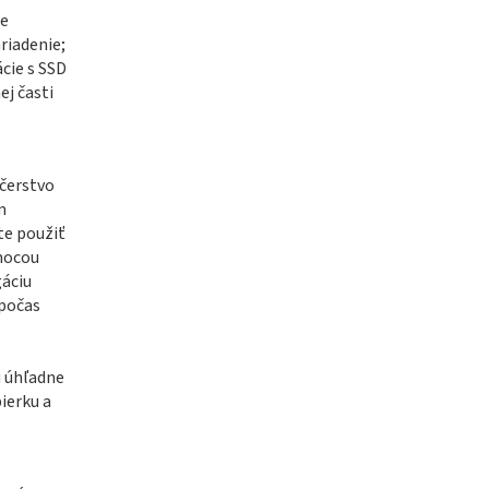
ie
riadenie;
cie s SSD
j časti
 čerstvo
m
te použiť
omocou
gáciu
počas
,
ú úhľadne
ierku a