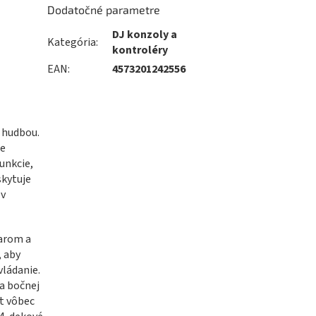
Dodatočné parametre
DJ konzoly a
Kategória
:
kontroléry
EAN
:
4573201242556
 hudbou.
ie
unkcie,
skytuje
 v
varom a
, aby
vládanie.
a bočnej
t vôbec