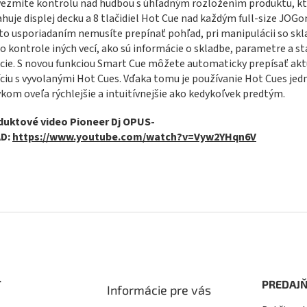
ezmite kontrolu nad hudbou s úhľadným rozložením produktu, k
huje displej decku a 8 tlačidiel Hot Cue nad každým full-size JOGo
o usporiadaním nemusíte prepínať pohľad, pri manipulácii so sk
o kontrole iných vecí, ako sú informácie o skladbe, parametre a st
cie. S novou funkciou Smart Cue môžete automaticky prepísať akt
ciu s vyvolanými Hot Cues. Vďaka tomu je používanie Hot Cues je
kom oveľa rýchlejšie a intuitívnejšie ako kedykoľvek predtým.
duktové video Pioneer Dj OPUS-
D:
https://www.youtube.com/watch?v=Vyw2YHqn6V
T
PREDAJŇ
Informácie pre vás