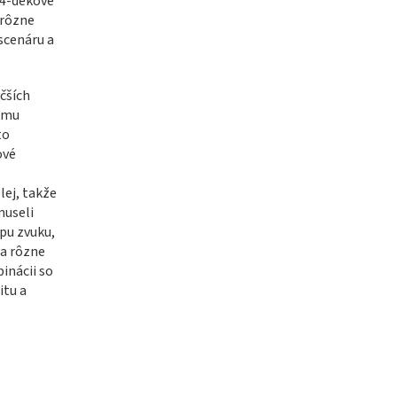
 4-dekové
 rôzne
scenáru a
čších
kému
to
ové
lej, takže
museli
pu zvuku,
ia rôzne
inácii so
itu a