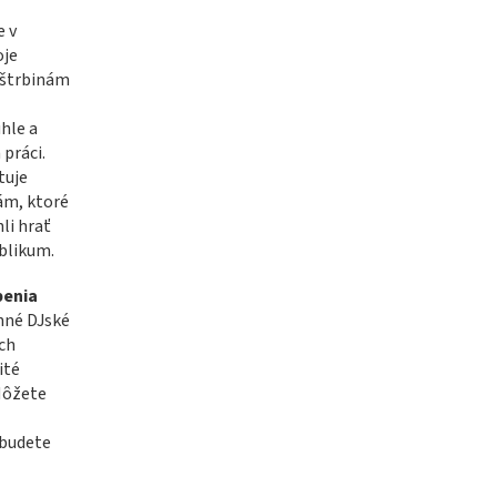
e v
oje
 štrbinám
hle a
 práci.
tuje
ám, ktoré
hli hrať
ublikum.
penia
nné DJské
ch
ité
 Môžete
 budete