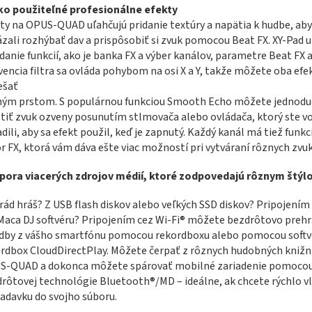
ko použiteľné profesionálne efekty
ty na OPUS-QUAD uľahčujú pridanie textúry a napätia k hudbe, aby
zali rozhýbať dav a prispôsobiť si zvuk pomocou Beat FX. XY-Pad u
danie funkcií, ako je banka FX a výber kanálov, parametre Beat FX a
vencia filtra sa ovláda pohybom na osi X a Y, takže môžete oba efe
ešať
ným prstom. S populárnou funkciou Smooth Echo môžete jednod
tiť zvuk ozveny posunutím stlmovača alebo ovládača, ktorý ste v
adili, aby sa efekt použil, keď je zapnutý. Každý kanál má tiež funk
r FX, ktorá vám dáva ešte viac možností pri vytváraní rôznych zvuk
pora viacerých zdrojov médií, ktoré zodpovedajú rôznym štýl
rád hráš? Z USB flash diskov alebo veľkých SSD diskov? Pripojením
aca DJ softvéru? Pripojením cez Wi-Fi® môžete bezdrôtovo preh
dby z vášho smartfónu pomocou rekordboxu alebo pomocou softv
rdbox CloudDirectPlay. Môžete čerpať z rôznych hudobných knižníc
S-QUAD a dokonca môžete spárovať mobilné zariadenie pomoco
rôtovej technológie Bluetooth®/MD – ideálne, ak chcete rýchlo vl
adavku do svojho súboru.