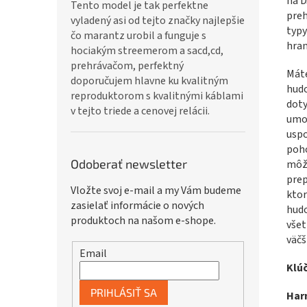
na D
Tento model je tak perfektne
preh
vyladený asi od tejto značky najlepšie
typy
čo marantz urobil a funguje s
hran
hociakým streemerom a sacd,cd,
prehrávačom, perfektný
Máte
doporučujem hlavne ku kvalitným
hudo
reproduktorom s kvalitnými káblami
doty
v tejto triede a cenovej relácii.
umož
uspo
poho
Odoberať newsletter
môže
prep
Vložte svoj e-mail a my Vám budeme
ktor
zasielať informácie o nových
hudo
produktoch na našom e-shope.
všet
väčš
Email
Klú
PRIHLÁSIŤ SA
Har