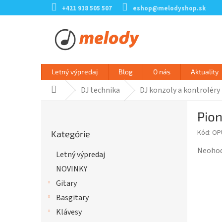
Prejsť
+421 918 505 507
eshop@melodyshop.sk
na
obsah
Letný výpredaj
Blog
O nás
Aktuality
DJ technika
DJ konzoly a kontroléry
Domov
B
Pio
o
Preskočiť
č
Kód:
OP
Kategórie
kategórie
n
ý
Prieme
Neoho
Letný výpredaj
p
hodnot
NOVINKY
a
produk
n
je
Gitary
e
0,0
Basgitary
l
z
Klávesy
5