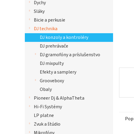
Dychy
hviezdi
Sláky
Bicie a perkusie
DJ technika
DJ konzoly a kontroléry
DJ prehrávače
DJ gramofóny a príslušenstvo
DJ mixpulty
Efekty a samplery
Grooveboxy
Obaly
Pioneer Dj & AlphaTheta
Hi-Fi Systémy
LP platne
Pop
Zvuk a štúdio
Mikrofóny