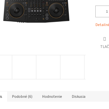
čiek.
Detailn
TLAČ
is
Podobné (6)
Hodnotenie
Diskusia