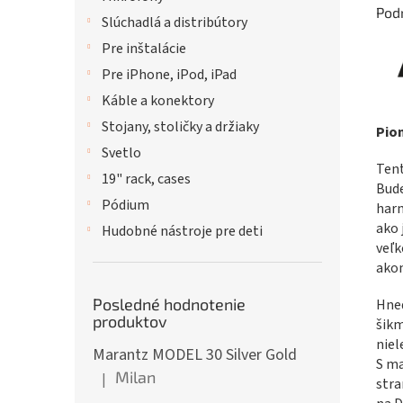
Pod
Slúchadlá a distribútory
Pre inštalácie
Pre iPhone, iPod, iPad
Káble a konektory
Stojany, stoličky a držiaky
Pio
Svetlo
Tent
19" rack, cases
Bude
Pódium
harm
ako 
Hudobné nástroje pre deti
veľk
akom
Posledné hodnotenie
Hneď
produktov
šikm
niel
Marantz MODEL 30 Silver Gold
S ma
Milan
|
stra
Hodnotenie produktu je 5 z 5 hviezdičiek.