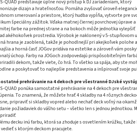
-QUAD predstavuje úplne nový prístup k DJ zariadeniam, ktorý
onizuje dizajn a hrateľnosťou. Pomáha zvyšovať úroveň eleganci
bnom smerovaní a priestore, ktorý hudba vypĺňa, vytvorte pre sv
ikum špeciálny zážitok. Vďaka matnej čiernej povrchovej úprave a
mitej farbe na prednej strane a na bokoch môže jednotka vylepšiť
ad akéhokoľvek prostredia. Výrobok je naklonený v 5-stupňovom u
ná hrana je zaoblená, takže je pohodlnejší pri akejkoľvek polohe a
ajšia a horná časť JOGov pridáva na estetike a zároveň vám posky
nalý úchop. Farby na JOGoch zodpovedajú prispôsobiteľným farb
priradili dekom, takže viete, čo hrá. To všetko sa spája, aby ste mo
dlne a poskytovať to najlepšie predstavenia a inšpirovať svoje p
ostatné prehrávanie na 4 dekoch pre všestranné DJské vystú
S-QUAD ponúka samostatné prehrávanie na 4 dekoch pre všestra
úpenia. To znamená, že môžete hrať 4 skladby na 4 rôznych decko
sne, pripraviť si skladby vopred alebo nechať deck voľný na okamž
danie požiadaviek do vášho setu – všetko len s jednou jednotkou.
 priradiť
ému decku inú farbu, ktorá sa zhoduje s osvetlením krúžku, takže
 vedieť s ktorým deckom pracujete.