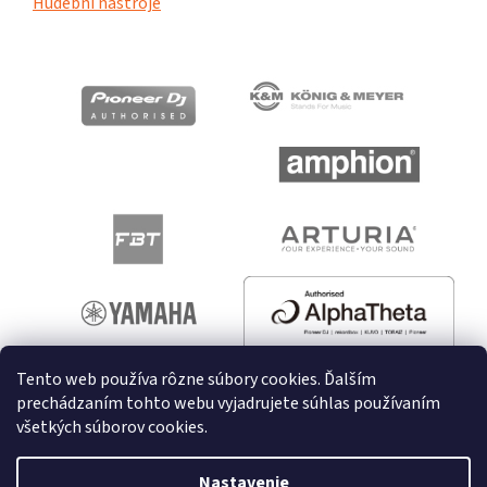
Hudební nástroje
Tento web používa rôzne súbory cookies. Ďalším
prechádzaním tohto webu vyjadrujete súhlas používaním
všetkých súborov cookies.
Vytvoril Shoptet
Nastavenie