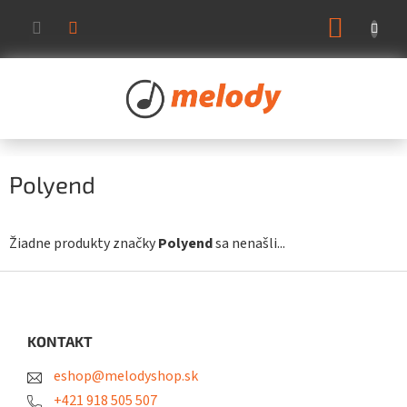
Prejsť
NÁKUP
na
KOŠÍK
obsah
Polyend
Žiadne produkty značky
Polyend
sa nenašli...
Z
á
p
ä
KONTAKT
t
eshop@melodyshop.sk
i
e
+421 918 505 507