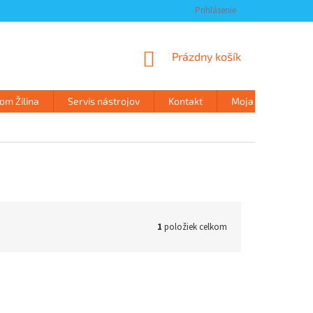
Prihlásenie
NÁKUPNÝ
Prázdny košík
KOŠÍK
m Žilina
Servis nástrojov
Kontakt
Moja objednávka
1
položiek celkom