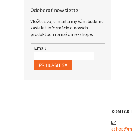
Odoberať newsletter
Vložte svoj e-mail a my Vám budeme
zasielať informácie o nových
produktoch na našom e-shope.
Email
PRIHLÁSIŤ SA
Z
á
p
ä
t
KONTAK
i
e
eshop@me