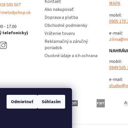
Kontakt
MAPA
18 505 507
Ako nakupovať
/melodyshop.sk
mobil:
Doprava a platba
0905 170 
Obchodné podmienky
00 - 17.00
 telefonicky)
e-mail:
Vrátenie tovaru
zilina@m
Reklamačný a záručný
poriadok
NAHRÁVA
Osobné údaje a ich ochrana
mobil:
0949 505 
e-mail:
studio@m
Odmietnuť
Súhlasím