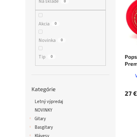
Na sklade
p
0
i
r
s
o
p
d
r
Akcia
0
u
o
k
d
Novinka
0
t
u
o
k
v
t
Pops
Tip
0
o
Prem
v
Preskočiť
Kategórie
kategórie
27 €
Letný výpredaj
NOVINKY
Gitary
Basgitary
Klávesy