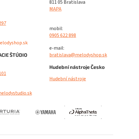
811 05 Bratislava
MAPA
297
mobil:
0905 622 898
elodyshop.sk
e-mail:
bratislava@melodyshop.sk
CIE ŠTÚDIO
Hudební nástroje Česko
101
Hudební nástroje
elodystudio.sk