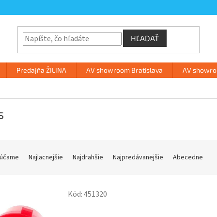
HĽADAŤ
Predajňa ŽILINA
AV showroom Bratislava
AV showroo
s
účame
Najlacnejšie
Najdrahšie
Najpredávanejšie
Abecedne
Kód:
451320