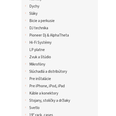
Dychy
Sláky
Bicie a perkusie
DJ technika
Pioneer Dj & AlphaTheta
Hi-Fi Systémy
LP platne
Zvuk a štúdio
Mikrofóny
Slúchadlá a distribútory
Pre inštalácie
Pre iPhone, iPod, iPad
Káble a konektory
Stojany, stoličky a držiaky
Svetlo
19" rack, cases