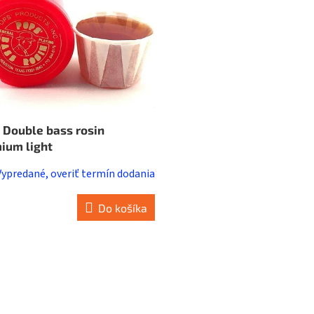
 Double bass rosin
ium light
Vypredané, overiť termín dodania
Do košíka
O
v
l
á
d
a