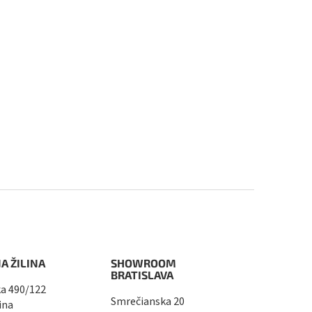
A ŽILINA
SHOWROOM
BRATISLAVA
a 490/122
Smrečianska 20
ina