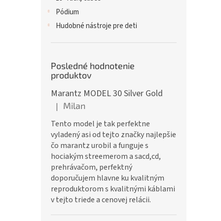
Pódium
Hudobné nástroje pre deti
Posledné hodnotenie
produktov
Marantz MODEL 30 Silver Gold
Milan
|
Hodnotenie produktu je 5 z 5 hviezdičiek.
Tento model je tak perfektne
vyladený asi od tejto značky najlepšie
čo marantz urobil a funguje s
hociakým streemerom a sacd,cd,
prehrávačom, perfektný
doporučujem hlavne ku kvalitným
reproduktorom s kvalitnými káblami
v tejto triede a cenovej relácii.