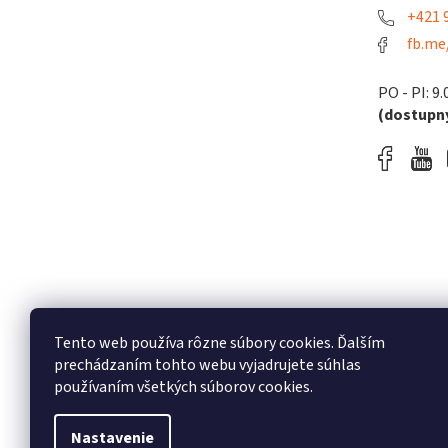
+421 9
fb.me
PO - PI: 9.
(dostupný
Tento web používa rôzne súbory cookies. Ďalším
prechádzaním tohto webu vyjadrujete súhlas
používaním všetkých súborov cookies.
Nastavenie