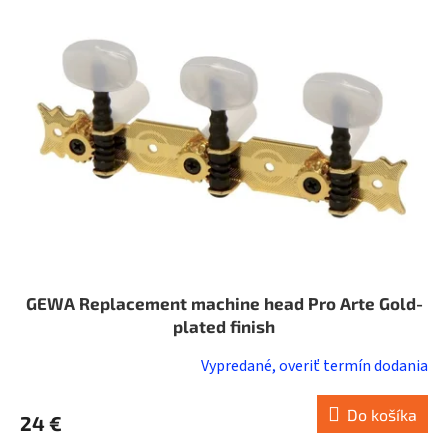
i
o
s
d
p
u
r
k
o
t
d
o
u
v
k
t
o
v
GEWA Replacement machine head Pro Arte Gold-
plated finish
Vypredané, overiť termín dodania
Do košíka
24 €