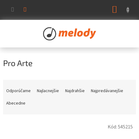
Prejsť
NÁKUP
na
KOŠÍK
obsah
Pro Arte
R
a
Odporúčame
Najlacnejšie
Najdrahšie
Najpredávanejšie
d
e
Abecedne
n
i
V
e
Kód:
545215
ý
p
p
r