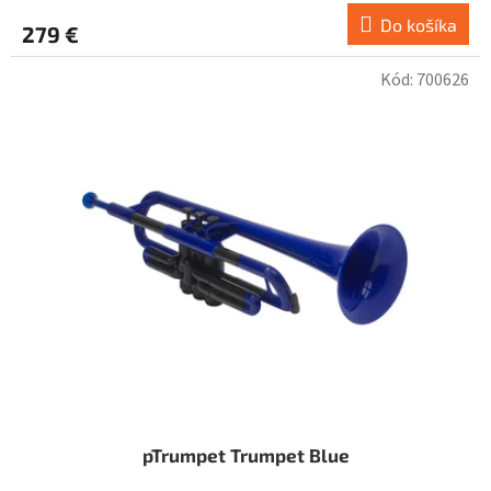
Do košíka
279 €
Kód:
700626
pTrumpet Trumpet Blue