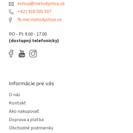
eshop@melodyshop.sk
i
e
p
e
+421 918 505 507
r
fb.me/melodyshop.sk
v
k
y
PO - PI: 9.00 - 17.00
v
(dostupný telefonicky)
ý
p
i
s
u
Informácie pre vás
O nás
Kontakt
Ako nakupovať
Doprava a platba
Obchodné podmienky