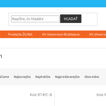
HĽADAŤ
Predajňa ŽILINA
AV showroom Bratislava
AV showroo
n
účame
Najlacnejšie
Najdrahšie
Najpredávanejšie
Abecedne
Kód:
RT4FC-B
Kód: