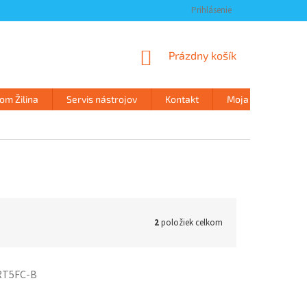
Prihlásenie
NÁKUPNÝ
Prázdny košík
KOŠÍK
m Žilina
Servis nástrojov
Kontakt
Moja objednávka
2
položiek celkom
RT5FC-B