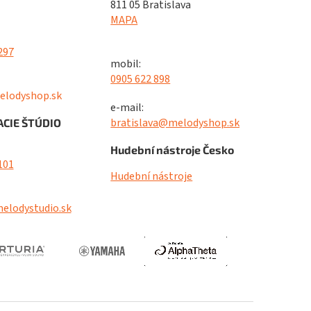
811 05 Bratislava
MAPA
297
mobil:
0905 622 898
elodyshop.sk
e-mail:
bratislava@melodyshop.sk
CIE ŠTÚDIO
Hudební nástroje Česko
101
Hudební nástroje
elodystudio.sk