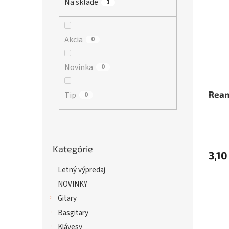
Na sklade
p
1
i
r
s
o
p
d
r
Akcia
0
u
o
k
d
Novinka
0
t
u
o
k
v
t
Rean
Tip
0
o
v
Preskočiť
Kategórie
kategórie
3,10
Letný výpredaj
NOVINKY
Gitary
Basgitary
Klávesy