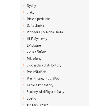
Dychy
Sláky
Bicie a perkusie
DJ technika
Pioneer Dj & AlphaTheta
Hi-Fi Systémy
LP platne
Zvuk a štúdio
Mikrofóny
Slúchadlá a distribútory
Pre inštalácie
Pre iPhone, iPod, iPad
Káble a konektory
Stojany, stoličky a držiaky
Svetlo
19" rack, cases