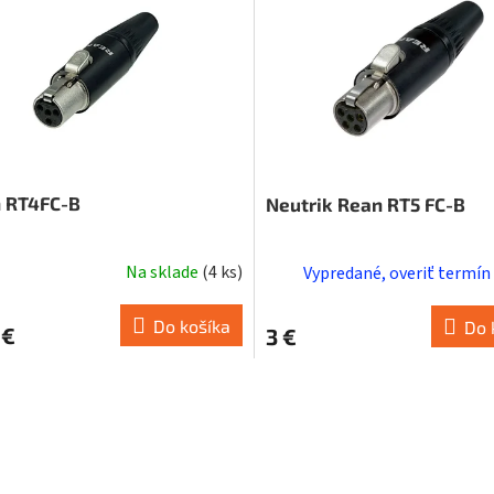
 RT4FC-B
Neutrik Rean RT5 FC-B
Na sklade
(
4 ks
)
Vypredané, overiť termín
Do košíka
Do 
 €
3 €
O
v
l
á
d
a