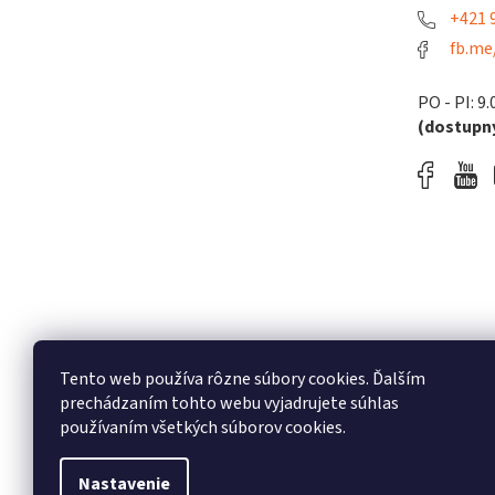
+421 9
fb.me
PO - PI: 9.
(dostupný
Tento web používa rôzne súbory cookies. Ďalším
prechádzaním tohto webu vyjadrujete súhlas
používaním všetkých súborov cookies.
Nastavenie