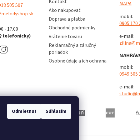
Kontakt
MAPA
18 505 507
Ako nakupovať
/melodyshop.sk
mobil:
Doprava a platba
0905 170 
Obchodné podmienky
00 - 17.00
 telefonicky)
e-mail:
Vrátenie tovaru
zilina@m
Reklamačný a záručný
poriadok
NAHRÁVA
Osobné údaje a ich ochrana
mobil:
0949 505 
e-mail:
studio@m
Odmietnuť
Súhlasím