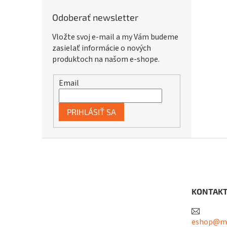
Odoberať newsletter
Vložte svoj e-mail a my Vám budeme
zasielať informácie o nových
produktoch na našom e-shope.
Email
PRIHLÁSIŤ SA
Z
á
p
ä
t
KONTAK
i
e
eshop@me