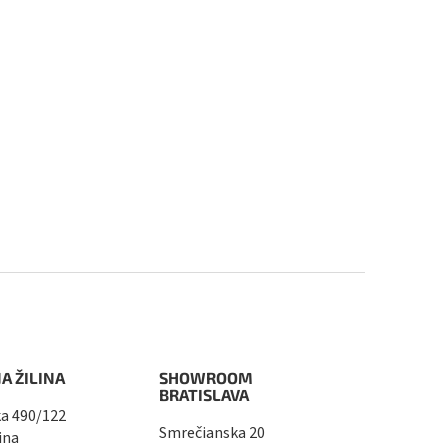
A ŽILINA
SHOWROOM
BRATISLAVA
a 490/122
Smrečianska 20
ina