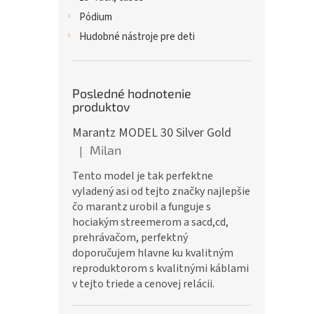
Pódium
Hudobné nástroje pre deti
Posledné hodnotenie
produktov
Marantz MODEL 30 Silver Gold
Milan
|
Hodnotenie produktu je 5 z 5 hviezdičiek.
Tento model je tak perfektne
vyladený asi od tejto značky najlepšie
čo marantz urobil a funguje s
hociakým streemerom a sacd,cd,
prehrávačom, perfektný
doporučujem hlavne ku kvalitným
reproduktorom s kvalitnými káblami
v tejto triede a cenovej relácii.