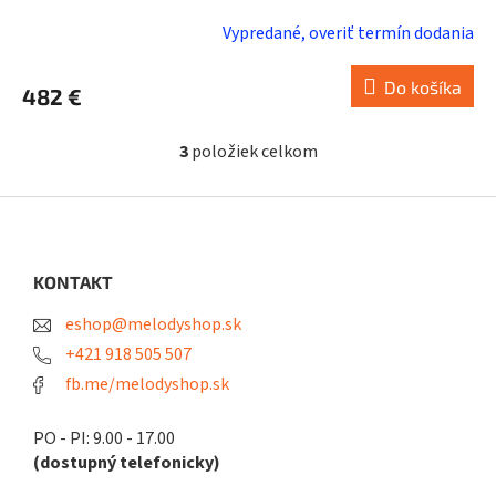
Vypredané, overiť termín dodania
Do košíka
482 €
3
položiek celkom
O
v
l
Z
á
á
d
p
a
ä
KONTAKT
c
t
i
eshop@melodyshop.sk
i
e
p
e
+421 918 505 507
r
fb.me/melodyshop.sk
v
k
y
PO - PI: 9.00 - 17.00
v
(dostupný telefonicky)
ý