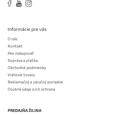
p
i
s
u
Informácie pre vás
O nás
Kontakt
Ako nakupovať
Doprava a platba
Obchodné podmienky
Vrátenie tovaru
Reklamačný a záručný poriadok
Osobné údaje a ich ochrana
PREDAJŇA ŽILINA