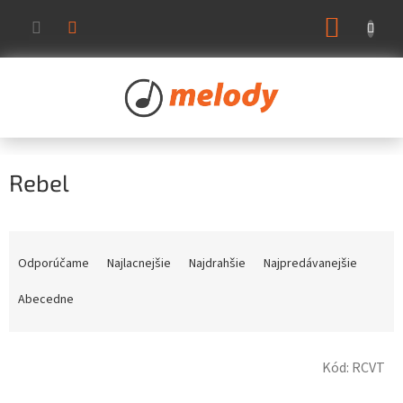
Prejsť
NÁKUP
na
KOŠÍK
obsah
Rebel
R
a
Odporúčame
Najlacnejšie
Najdrahšie
Najpredávanejšie
d
e
Abecedne
n
i
V
e
Kód:
RCVT
ý
p
p
r