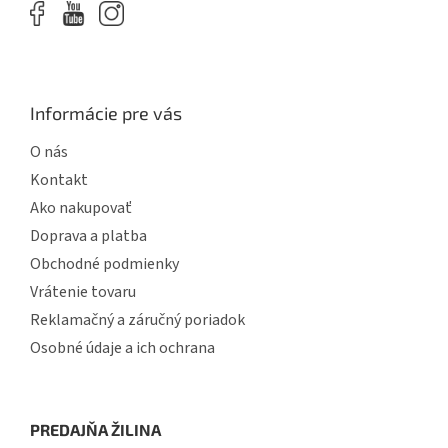
p
i
s
u
Informácie pre vás
O nás
Kontakt
Ako nakupovať
Doprava a platba
Obchodné podmienky
Vrátenie tovaru
Reklamačný a záručný poriadok
Osobné údaje a ich ochrana
PREDAJŇA ŽILINA