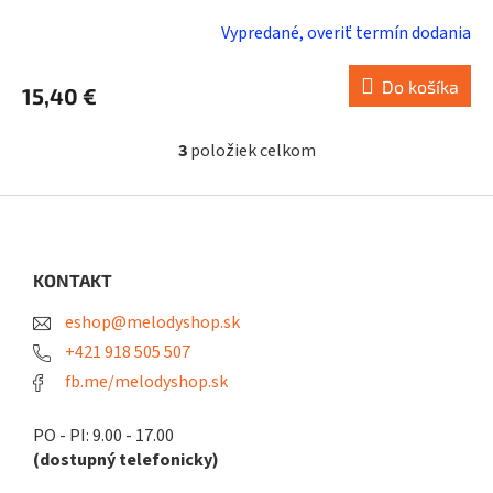
Vypredané, overiť termín dodania
Do košíka
15,40 €
3
položiek celkom
O
v
l
Z
á
á
d
p
a
ä
KONTAKT
c
t
i
eshop@melodyshop.sk
i
e
p
e
+421 918 505 507
r
fb.me/melodyshop.sk
v
k
y
PO - PI: 9.00 - 17.00
v
(dostupný telefonicky)
ý