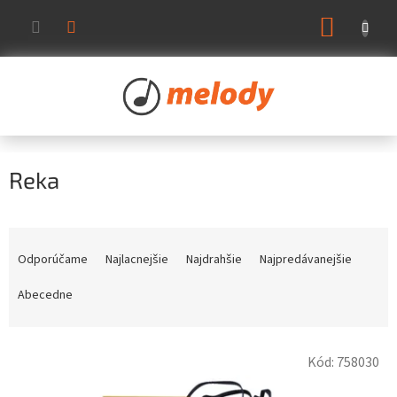
Prejsť
NÁKUP
na
KOŠÍK
obsah
Reka
R
a
Odporúčame
Najlacnejšie
Najdrahšie
Najpredávanejšie
d
e
Abecedne
n
i
V
e
Kód:
758030
ý
p
p
r