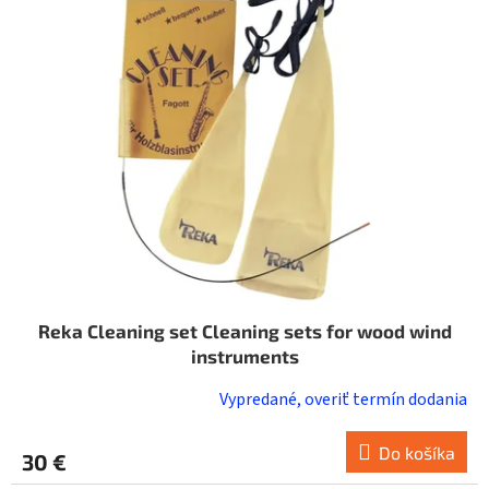
i
o
s
d
p
u
r
k
o
t
d
o
u
v
k
t
o
v
Reka Cleaning set Cleaning sets for wood wind
instruments
Vypredané, overiť termín dodania
Do košíka
30 €