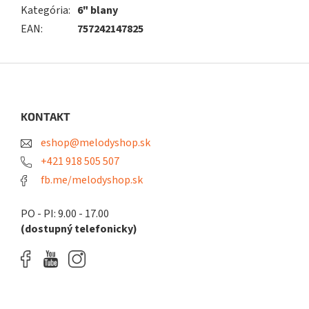
Kategória
:
6" blany
EAN
:
757242147825
Z
á
p
ä
KONTAKT
t
eshop@melodyshop.sk
i
e
+421 918 505 507
fb.me/melodyshop.sk
PO - PI: 9.00 - 17.00
(dostupný telefonicky)