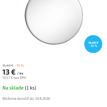
hviezdičiek.
15,40 €
–15 %
15,40 €
–15 %
13 €
/ ks
10,57 € bez DPH
Jednotková
Na sklade
(
1 ks
)
cena:
Môžeme doručiť do:
10.8.2026