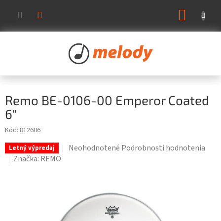
Prejsť
NÁKUP
na
KOŠÍK
obsah
Remo BE-0106-00 Emperor Coated
6"
Kód:
812606
Priemerné
Neohodnotené
Podrobnosti hodnotenia
Letný výpredaj
hodnotenie
Značka:
REMO
produktu
je
0,0
z
5