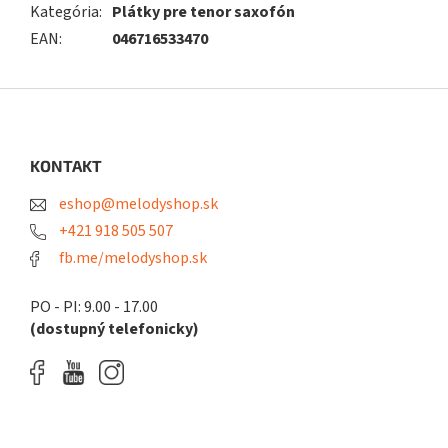
Kategória
:
Plátky pre tenor saxofón
EAN
:
046716533470
Z
á
p
ä
KONTAKT
t
eshop@melodyshop.sk
i
e
+421 918 505 507
fb.me/melodyshop.sk
PO - PI: 9.00 - 17.00
(dostupný telefonicky)