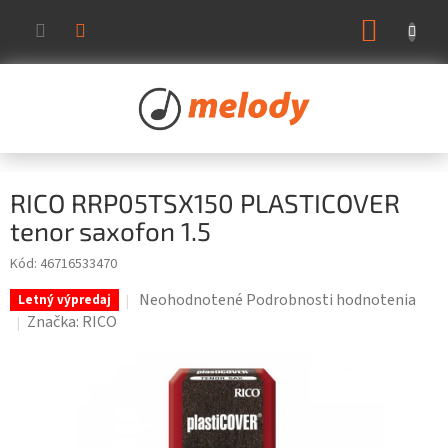
Prejsť
NÁKUP
na
KOŠÍK
obsah
RICO RRP05TSX150 PLASTICOVER
tenor saxofon 1.5
Kód:
46716533470
Priemerné
Neohodnotené
Podrobnosti hodnotenia
Letný výpredaj
hodnotenie
Značka:
RICO
produktu
je
0,0
z
5