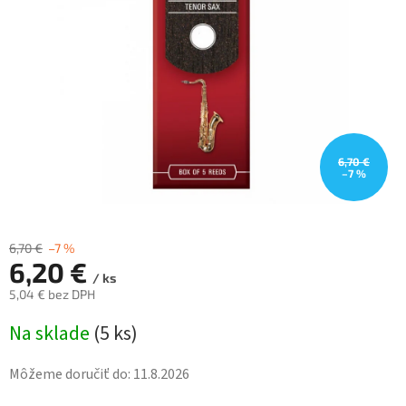
hviezdičiek.
6,70 €
–7 %
6,70 €
–7 %
6,20 €
/ ks
5,04 € bez DPH
Jednotková
Na sklade
(
5 ks
)
cena:
Môžeme doručiť do:
11.8.2026