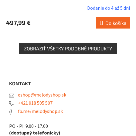
Dodanie do 4 až 5 dní
497,99 €
Do košíka
ZOBRAZIŤ VŠETKY PODOBNÉ PRODUKTY
Z
á
p
ä
KONTAKT
t
eshop@melodyshop.sk
i
e
+421 918 505 507
fb.me/melodyshop.sk
PO - PI: 9.00 - 17.00
(dostupný telefonicky)