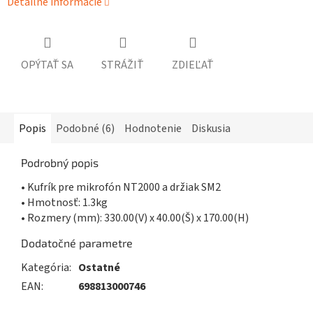
Detailné informácie
OPÝTAŤ SA
STRÁŽIŤ
ZDIEĽAŤ
Popis
Podobné (6)
Hodnotenie
Diskusia
Podrobný popis
• Kufrík pre mikrofón NT2000 a držiak SM2
• Hmotnosť: 1.3kg
• Rozmery (mm): 330.00(V) x 40.00(Š) x 170.00(H)
Dodatočné parametre
Kategória
:
Ostatné
EAN
:
698813000746