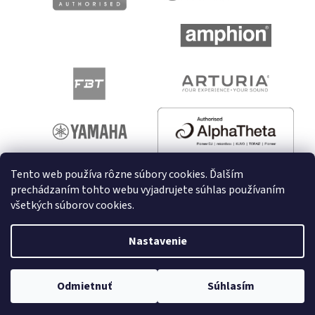
Tento web používa rôzne súbory cookies. Ďalším
prechádzaním tohto webu vyjadrujete súhlas používaním
všetkých súborov cookies.
Vytvoril Shoptet
Nastavenie
Copyright 2026
melodyshop.sk
. Všetky práva vyhradené.
Upraviť nastavenie cookies
Odmietnuť
Súhlasím