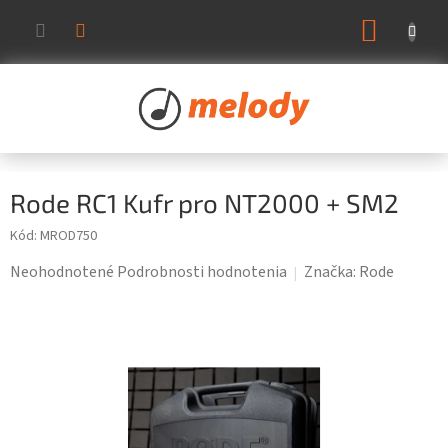
Prejsť
NÁKUP
na
KOŠÍK
obsah
Rode RC1 Kufr pro NT2000 + SM2
Kód:
MROD750
Priemerné
Neohodnotené
Podrobnosti hodnotenia
Značka:
Rode
hodnotenie
produktu
je
0,0
z
5
hviezdičiek.