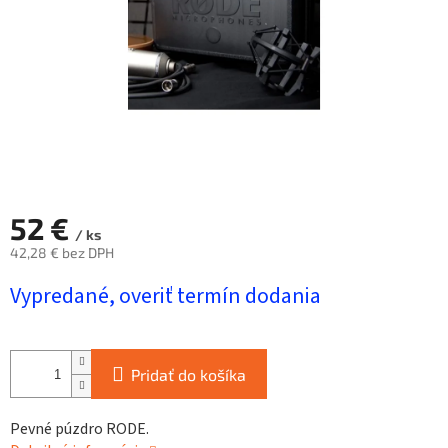
52 €
/ ks
42,28 € bez DPH
Jednotková
Vypredané, overiť termín dodania
cena:
Pridať do košíka
Pevné púzdro RODE.